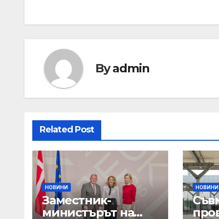
navigation
By
admin
Related Post
НОВИНИ
НОВИНИ
Заместник-
Съв
министърът на
про