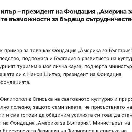
илър – президент на Фондация „Америка з
ите възможности за бъдещо сътрудничеств
к пример за това как Фондация „Америка за България“
едство, подпомага и България в развитието на култу
лтурният туризъм е моя лична кауза, подчерта министъ
ещата си с Нанси Шилър, президент на Фондация
 фондацията.
 Филипопол в Списъка на световното културно и прир
но полезно, защото сами знаете, че присъствието на
ти и сме готови да обединим усилията си това да ста
т на Фондация „Америка за България“. Министърът на
а Епископската базилика на Филипопол в списъка на