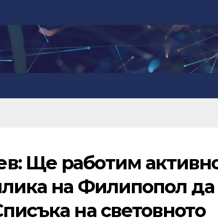
в: Ще работим активн
илика на Филипопол да
Списъка на световното