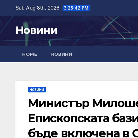
Skip
Sat. Aug 8th, 2026
3:25:44 PM
to
content
Новини
HOME
НОВИНИ
НОВИНИ
Министър Милоше
Епископската баз
бъде включена в 