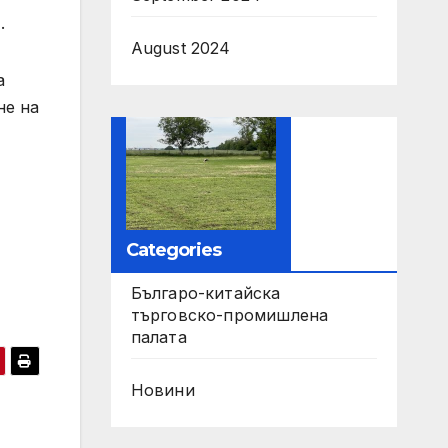
.
August 2024
а
не на
Categories
Българо-китайска
търговско-промишлена
палата
Новини