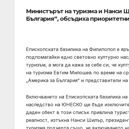
Министърът на туризма и Нанси Ш
България“, обсъдиха приоритетн
Епископската базилика на Филипопол е яръ
подпомагайки едно световно културно насл
туризъм, а мога да кажа за себе си, че ку
на туризма Евтим Милошев по време на ср
„Америка за България“ и представители на
Включването на Епископската базилика на
наследство на ЮНЕСКО ще бъде изключител
даден обект в този списък привлича турис
реалност, изтъкна Нанси Шилър, президен
туризма подчерта също, че включването н