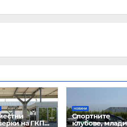
НОВИНИ
местни
Спортните
верки на ГКПП:
клубове, млади