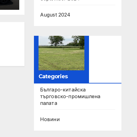
ори
August 2024
па
Categories
Българо-китайска
търговско-промишлена
палата
Новини