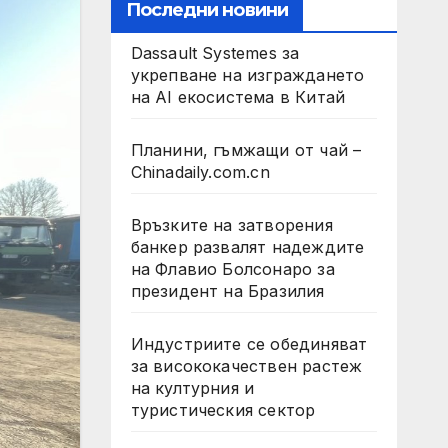
Последни новини
Dassault Systemes за
укрепване на изграждането
на AI екосистема в Китай
Планини, гъмжащи от чай –
Chinadaily.com.cn
Връзките на затворения
банкер развалят надеждите
на Флавио Болсонаро за
президент на Бразилия
Индустриите се обединяват
за висококачествен растеж
на културния и
туристическия сектор