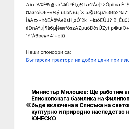
A)ö éV¢É®g§~à³#iÙªÉt¸ç¼Læ2Áë]°>ÓpîmæÈ¯$x’w
¤a3roìÕË~«¾ý uLbÑ8ùj´X´5.@UcµÆ3Bb2%!7
ÎáÁzx¬hòÉÀðªÄë8sH¸øÓ¹2k ´~l¤òEÛJ? B_Êù0Ö
áÐnA^µ|¶å6µ|èær’ószAZµuòÐòsÚZy(,p©­u(
´Y`Á6bê#*4`+ç]¤
Наши спонсори са:
Български трактори на добри цени при из
Министър Милошев: Ще работим а
Post
Епископската базилика на Филипо
navigation
бъде включена в Списъка на свет
културно и природно наследство 
ЮНЕСКО