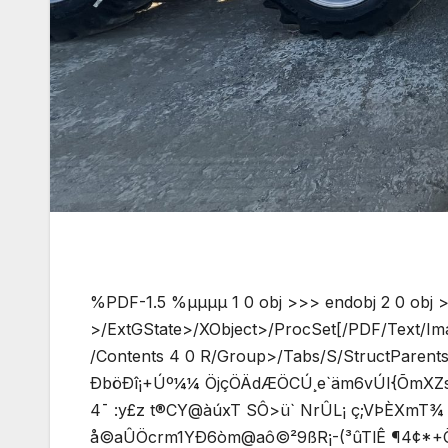
%PDF-1.5 %µµµµ 1 0 obj >>> endobj 2 0 obj >
>/ExtGState>/XObject>/ProcSet[/PDF/Text/Im
/Contents 4 0 R/Group>/Tabs/S/StructParents 
ÐböÐî¡+Úº¼¼ ÖjçÖÄdÆÖCÚ¸e`äm6vÚI{ÕmXZsèR¡ÿ 
4¯ :y£z t®CY@àúxT SÔ>ü` NrÛL¡ ç;VÞÈXmT¾ Ý
å©aÛÖcrm1YÐ6òm@aô©²9ßR¡-(³ûTlÊ ¶4¢*+Õ