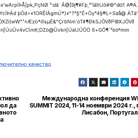
ArpÏÞÅ|pk,PçNØ ³:dâ¨Â@]9j¶¥Fþ¸³¹íâîIUô#©^d¤1 A®Ä.
’YcÌÞÀd þÕd÷«1ORÊlÀgmÚ*)«^?²§^É+Òy°4§®L=Säå@ ÄTá’
XZi(wW^¹±Æzò*ií¼µÉ&^ÇrbNm`òT¢¶ÐkSJÔVðP©XJÔVð
O+n[ÚüÛv4vCÌmK;DZò@Ûvkn[ÚäUÛÒÖ ß+GÕ¶´³öòªmm
ключително качество
ктивно
Международна конференция W
пол да
SUMMIT 2024, 11-14 ноември 2024 г., 
овното
Лисабон, Португал
на