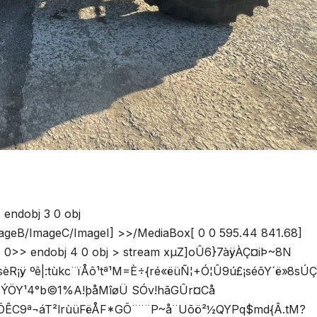
 endobj 3 0 obj
ageB/ImageC/ImageI] >>/MediaBox[ 0 0 595.44 841.68]
0>> endobj 4 0 obj > stream xµZ]oÛ6}7àÿÀÇ¤iÞ~8N
ºê|:tùkc¨ïÅô¹tª¹M=È÷{ré«ëüÑ¦+Ó¦Û9ú£¡séõY´ë»8sÚÇ
ÖY¹4°b©1%A!þåMîøÜ SÓv!hãGÛr¤Cå­
ÊC9ª¬áT²lrùüFëÅF*GÕ¨¨¨P~å¨Uõö²½QYPq$md{Â.tM?