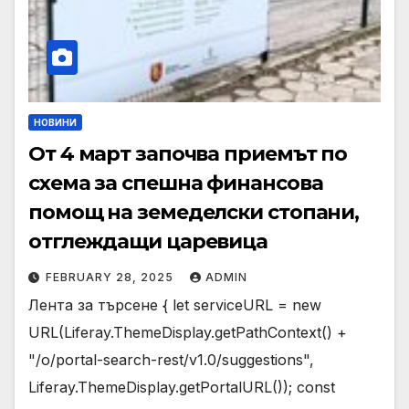
НОВИНИ
От 4 март започва приемът по
схема за спешна финансова
помощ на земеделски стопани,
отглеждащи царевица
FEBRUARY 28, 2025
ADMIN
Лента за търсене { let serviceURL = new
URL(Liferay.ThemeDisplay.getPathContext() +
"/o/portal-search-rest/v1.0/suggestions",
Liferay.ThemeDisplay.getPortalURL()); const