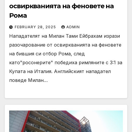
освиркванията на феновете на
Рома
FEBRUARY 28, 2025
ADMIN
Нападателят на Милан Тами Ейбрахам изрази
разочарование от освиркванията на феновете
на бившия си отбор Рома, след
като"росонерите" победиха римляните с 3:1 за
Купата на Италия. Английският нападател
поведе Милан…