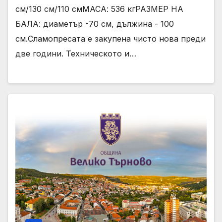
см/130 см/110 смМАСА: 536 кгРАЗМЕР НА
БАЛА: диаметър -70 см, дължина - 100
см.Сламопресата е закупена чисто нова преди
две години. Техническото и…