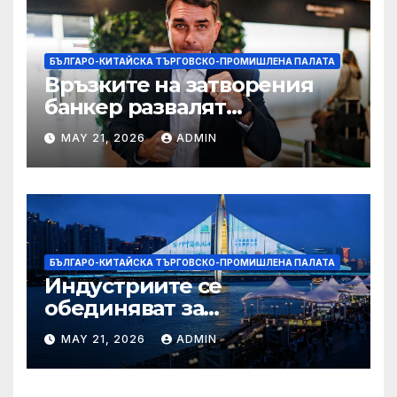
БЪЛГАРО-КИТАЙСКА ТЪРГОВСКО-ПРОМИШЛЕНА ПАЛАТА
Връзките на затворения
банкер развалят
надеждите на Флавио
MAY 21, 2026
ADMIN
Болсонаро за президент на
Бразилия
БЪЛГАРО-КИТАЙСКА ТЪРГОВСКО-ПРОМИШЛЕНА ПАЛАТА
Индустриите се
обединяват за
висококачествен растеж на
MAY 21, 2026
ADMIN
културния и
туристическия сектор