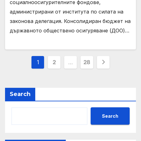
социалноосигурителните фондове,
администрирани от института по силата на
законова делегация. Консолидиран бюджет на
държавното обществено осигуряване (ДОО)…
Posts
1
2
…
28
pagination
Search
Search