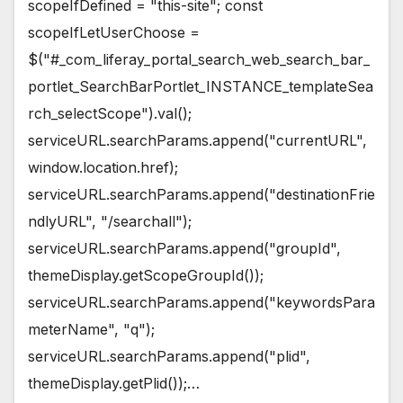
scopeIfDefined = "this-site"; const
scopeIfLetUserChoose =
$("#_com_liferay_portal_search_web_search_bar_
portlet_SearchBarPortlet_INSTANCE_templateSea
rch_selectScope").val();
serviceURL.searchParams.append("currentURL",
window.location.href);
serviceURL.searchParams.append("destinationFrie
ndlyURL", "/searchall");
serviceURL.searchParams.append("groupId",
themeDisplay.getScopeGroupId());
serviceURL.searchParams.append("keywordsPara
meterName", "q");
serviceURL.searchParams.append("plid",
themeDisplay.getPlid());…