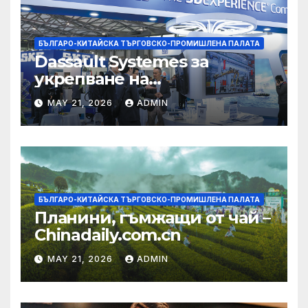
БЪЛГАРО-КИТАЙСКА ТЪРГОВСКО-ПРОМИШЛЕНА ПАЛАТА
Dassault Systemes за
укрепване на
изграждането на AI
MAY 21, 2026
ADMIN
екосистема в Китай
БЪЛГАРО-КИТАЙСКА ТЪРГОВСКО-ПРОМИШЛЕНА ПАЛАТА
Планини, гъмжащи от чай –
Chinadaily.com.cn
MAY 21, 2026
ADMIN