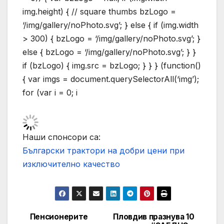
img.height) { // square thumbs bzLogo =
‘/img/gallery/noPhoto.svg’; } else { if (img.width
> 300) { bzLogo = ‘/img/gallery/noPhoto.svg’; }
else { bzLogo = ‘/img/gallery/noPhoto.svg’; } }
if (bzLogo) { img.src = bzLogo; } } } (function()
{ var imgs = document.querySelectorAll(‘img’);
for (var i = 0; i
Наши спонсори са:
Български трактори на добри цени при
изключително качество
Пенсионерите
Пловдив празнува 10
Post