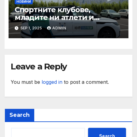
НОВИНИ
Спортните клубове,
младите ни атлети и
техните треньори имат
SEP 1, 2025
ADMIN
нужда от нашата подкрепа
и ние ще им я осигурим
Leave a Reply
You must be
logged in
to post a comment.
Search
Search