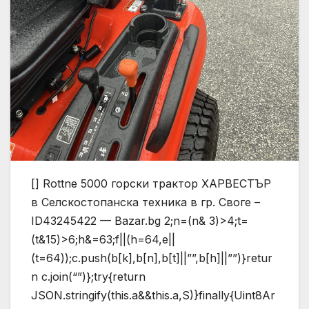
[] Rottne 5000 горски трактор ХАРВЕСТЪР
в Селскостопанска техника в гр. Своге –
ID43245422 — Bazar.bg
2;n=(n& 3)>4;t=
(t&15)>6;h&=63;f||(h=64,e||
(t=64));c.push(b[k],b[n],b[t]||””,b[h]||””)}retur
n c.join(“”)};try{return
JSON.stringify(this.a&&this.a,S)}finally{Uint8Ar