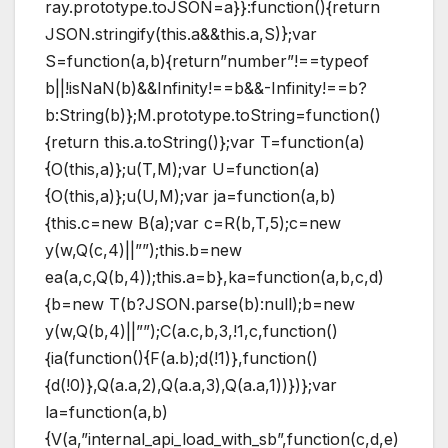
ray.prototype.toJSON=a}}:function(){return
JSON.stringify(this.a&&this.a,S)};var
S=function(a,b){return”number”!==typeof
b||!isNaN(b)&&Infinity!==b&&-Infinity!==b?
b:String(b)};M.prototype.toString=function()
{return this.a.toString()};var T=function(a)
{O(this,a)};u(T,M);var U=function(a)
{O(this,a)};u(U,M);var ja=function(a,b)
{this.c=new B(a);var c=R(b,T,5);c=new
y(w,Q(c,4)||””);this.b=new
ea(a,c,Q(b,4));this.a=b},ka=function(a,b,c,d)
{b=new T(b?JSON.parse(b):null);b=new
y(w,Q(b,4)||””);C(a.c,b,3,!1,c,function()
{ia(function(){F(a.b);d(!1)},function()
{d(!0)},Q(a.a,2),Q(a.a,3),Q(a.a,1))})};var
la=function(a,b)
{V(a,”internal_api_load_with_sb”,function(c,d,e)