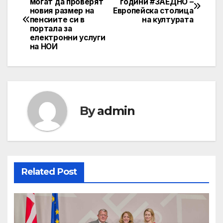
могат да проверят
години #ЗАЕДНО –
новия размер на
Европейска столица
navigation
пенсиите си в
на културата
портала за
електронни услуги
на НОИ
By
admin
Related Post