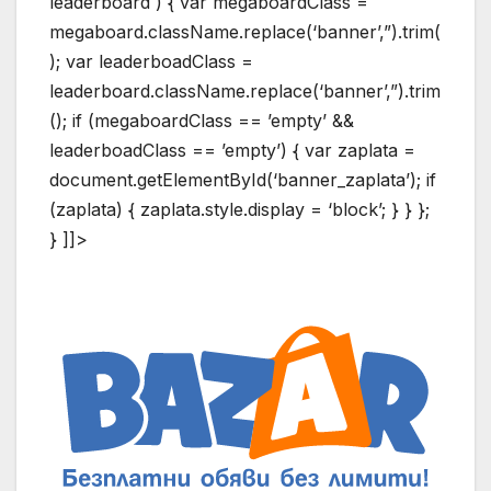
leaderboard ) { var megaboardClass =
megaboard.className.replace(‘banner’,”).trim(
); var leaderboadClass =
leaderboard.className.replace(‘banner’,”).trim
(); if (megaboardClass == ’empty’ &&
leaderboadClass == ’empty’) { var zaplata =
document.getElementById(‘banner_zaplata’); if
(zaplata) { zaplata.style.display = ‘block’; } } };
} ]]>