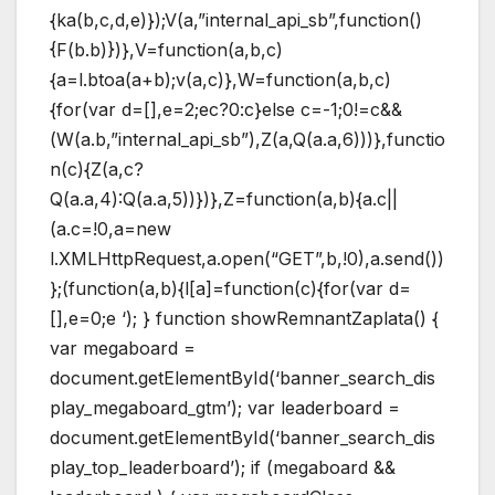
{ka(b,c,d,e)});V(a,”internal_api_sb”,function()
{F(b.b)})},V=function(a,b,c)
{a=l.btoa(a+b);v(a,c)},W=function(a,b,c)
{for(var d=[],e=2;ec?0:c}else c=-1;0!=c&&
(W(a.b,”internal_api_sb”),Z(a,Q(a.a,6)))},functio
n(c){Z(a,c?
Q(a.a,4):Q(a.a,5))})},Z=function(a,b){a.c||
(a.c=!0,a=new
l.XMLHttpRequest,a.open(“GET”,b,!0),a.send())
};(function(a,b){l[a]=function(c){for(var d=
[],e=0;e
‘); } function showRemnantZaplata() {
var megaboard =
document.getElementById(‘banner_search_dis
play_megaboard_gtm’); var leaderboard =
document.getElementById(‘banner_search_dis
play_top_leaderboard’); if (megaboard &&