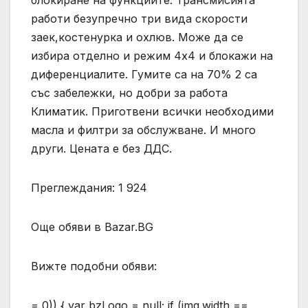
блокиране на функциите. Трансмисията
работи безупречно три вида скорости
заек,костенурка и охлюв. Може да се
избира отделно и режим 4х4 и блокажи на
диференциалите. Гумите са на 70% 2 са
със забележки, но добри за работа
Климатик. Приготвени всички необходими
масла и филтри за обслужване. И много
други. Цената е без ДДС.
Преглеждания: 1 924
Още обяви в Bazar.BG
Вижте подобни обяви:
= 0)) { var bzLogo = null; if (img.width ==