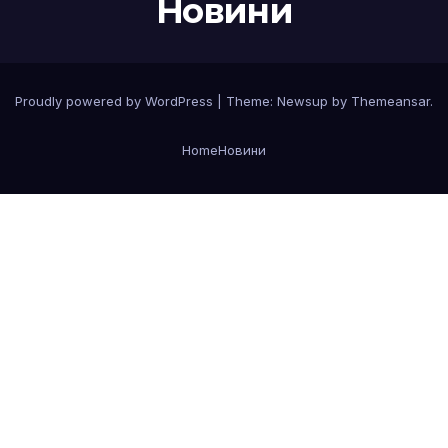
Новини
Proudly powered by WordPress
|
Theme:
Newsup
by
Themeansar
.
Home
Новини