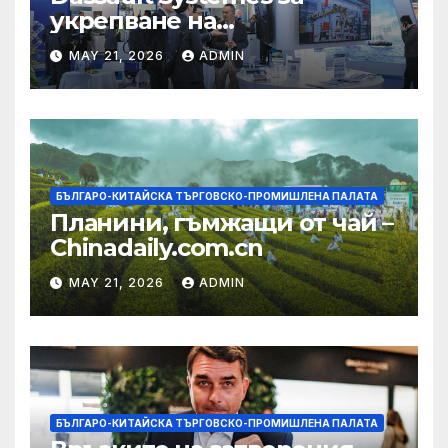
укрепване на
изграждането на AI
MAY 21, 2026
ADMIN
екосистема в Китай
БЪЛГАРО-КИТАЙСКА ТЪРГОВСКО-ПРОМИШЛЕНА ПАЛАТА
Планини, гъмжащи от чай –
Chinadaily.com.cn
MAY 21, 2026
ADMIN
БЪЛГАРО-КИТАЙСКА ТЪРГОВСКО-ПРОМИШЛЕНА ПАЛАТА