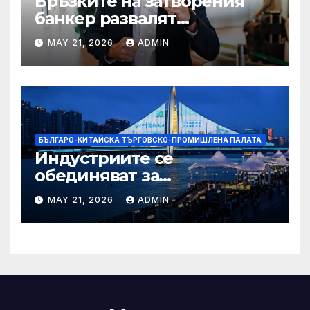
Връзките на затворения
банкер развалят
надеждите на Флавио
MAY 21, 2026
ADMIN
Болсонаро за президент на
Бразилия
БЪЛГАРО-КИТАЙСКА ТЪРГОВСКО-ПРОМИШЛЕНА ПАЛАТА
Индустриите се
обединяват за
висококачествен растеж на
MAY 21, 2026
ADMIN
културния и
туристическия сектор