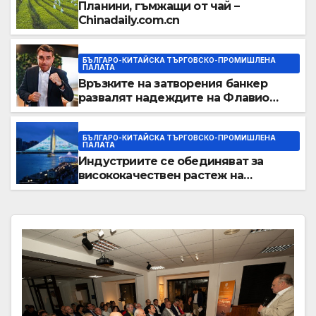
Планини, гъмжащи от чай –
Chinadaily.com.cn
БЪЛГАРО-КИТАЙСКА ТЪРГОВСКО-ПРОМИШЛЕНА
ПАЛАТА
Връзките на затворения банкер
развалят надеждите на Флавио
Болсонаро за президент на
Бразилия
БЪЛГАРО-КИТАЙСКА ТЪРГОВСКО-ПРОМИШЛЕНА
ПАЛАТА
Индустриите се обединяват за
висококачествен растеж на
културния и туристическия сектор