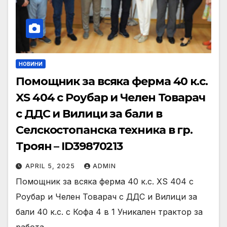
НОВИНИ
Помощник за всяка ферма 40 к.с.
XS 404 с Роубар и Челен Товарач
с ДДС и Вилици за бали в
Селскостопанска техника в гр.
Троян – ID39870213
APRIL 5, 2025
ADMIN
Помощник за всяка ферма 40 к.с. XS 404 с
Роубар и Челен Товарач с ДДС и Вилици за
бали 40 к.с. с Кофа 4 в 1 Уникален трактор за