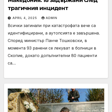
Македония: 18 задържани след
трагичния инцидент
APRIL 4, 2025
ADMIN
Всички загинали при катастрофата вече са
идентифицирани, а аутопсията е завършена.
Според министър Панче Тошковски, в
момента 93 ранени се лекуват в болници в
Скопие, докато допълнителни 80 пациенти
са…