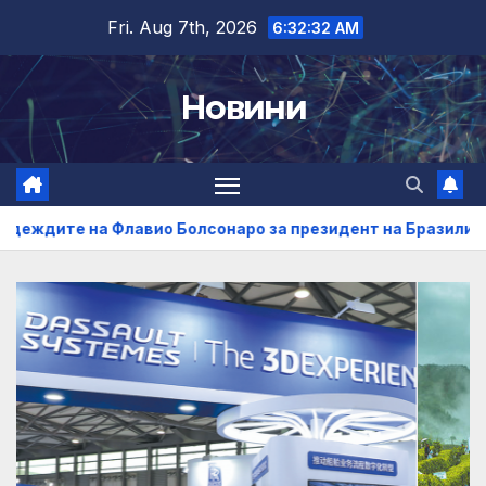
Skip
Fri. Aug 7th, 2026
6:32:33 AM
to
content
Новини
ио Болсонаро за президент на Бразилия
Индустриите 