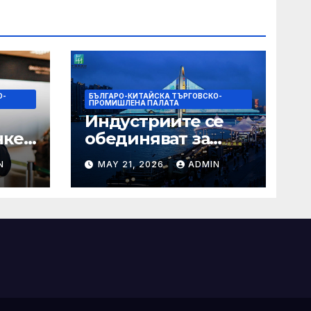
О-
БЪЛГАРО-КИТАЙСКА ТЪРГОВСКО-
ПРОМИШЛЕНА ПАЛАТА
Индустриите се
нкер
обединяват за
висококачествен
N
MAY 21, 2026
ADMIN
растеж на
наро
културния и
а
туристическия
сектор