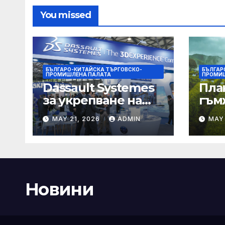
You missed
БЪЛГАРО-КИТАЙСКА ТЪРГОВСКО-
БЪЛГАР
ПРОМИШЛЕНА ПАЛАТА
ПРОМИШ
Dassault Systemes
Пла
за укрепване на
гъм
изграждането на
Chin
MAY 21, 2026
ADMIN
MAY 
AI екосистема в
Китай
Новини