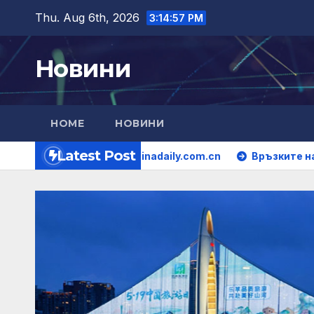
Skip
Thu. Aug 6th, 2026
3:14:58 PM
to
content
Новини
HOME
НОВИНИ
Latest Post
ащи от чай – Chinadaily.com.cn
Връзките на затворен