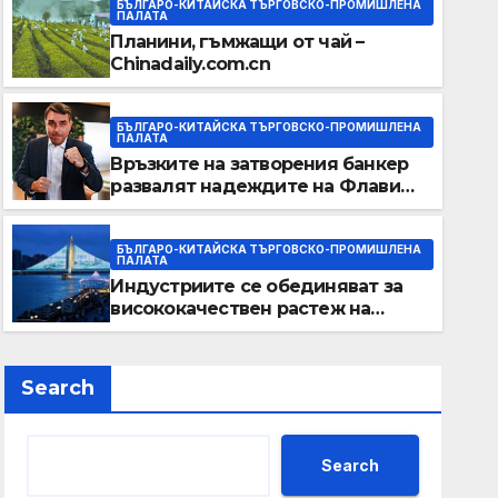
БЪЛГАРО-КИТАЙСКА ТЪРГОВСКО-ПРОМИШЛЕНА
ПАЛАТА
Планини, гъмжащи от чай –
Chinadaily.com.cn
БЪЛГАРО-КИТАЙСКА ТЪРГОВСКО-ПРОМИШЛЕНА
ПАЛАТА
Връзките на затворения банкер
развалят надеждите на Флавио
Болсонаро за президент на
Бразилия
БЪЛГАРО-КИТАЙСКА ТЪРГОВСКО-ПРОМИШЛЕНА
ПАЛАТА
Индустриите се обединяват за
висококачествен растеж на
културния и туристическия
сектор
Search
Search