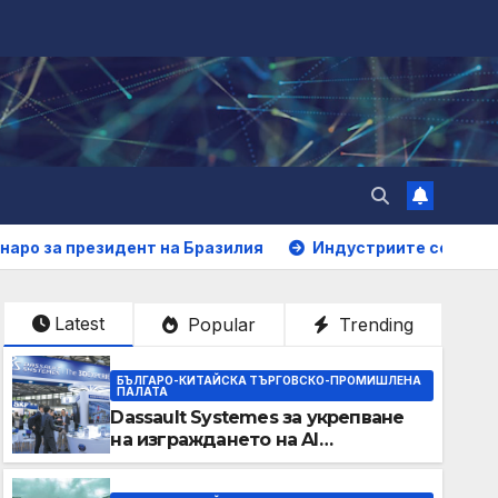
езидент на Бразилия
Индустриите се обединяват за в
Latest
Popular
Trending
БЪЛГАРО-КИТАЙСКА ТЪРГОВСКО-ПРОМИШЛЕНА
ПАЛАТА
Dassault Systemes за укрепване
на изграждането на AI
екосистема в Китай