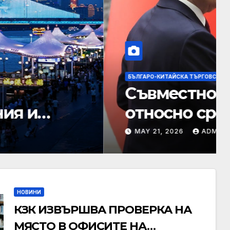
на Китай и Русия
ърха Си-Путин
НОВИНИ
КЗК ИЗВЪРШВА ПРОВЕРКА НА
МЯСТО В ОФИСИТЕ НА