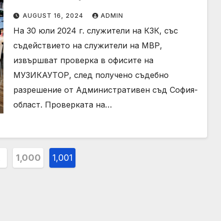
МУЗИКАУТОР
AUGUST 16, 2024
ADMIN
На 30 юли 2024 г. служители на КЗК, със
съдействието на служители на МВР,
извършват проверка в офисите на
МУЗИКАУТОР, след получено съдебно
разрешение от Административен съд София-
област. Проверката на…
…
1,000
1,001
on