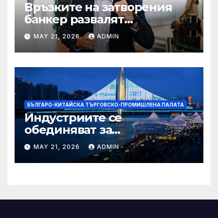
Връзките на затворения
банкер развалят
надеждите на Флавио
MAY 21, 2026
ADMIN
Болсонаро за президент на
Бразилия
БЪЛГАРО-КИТАЙСКА ТЪРГОВСКО-ПРОМИШЛЕНА ПАЛАТА
Индустриите се
обединяват за
висококачествен растеж на
MAY 21, 2026
ADMIN
културния и
туристическия сектор