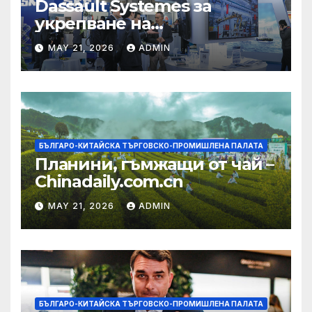
Dassault Systemes за
укрепване на
изграждането на AI
MAY 21, 2026
ADMIN
екосистема в Китай
БЪЛГАРО-КИТАЙСКА ТЪРГОВСКО-ПРОМИШЛЕНА ПАЛАТА
Планини, гъмжащи от чай –
Chinadaily.com.cn
MAY 21, 2026
ADMIN
БЪЛГАРО-КИТАЙСКА ТЪРГОВСКО-ПРОМИШЛЕНА ПАЛАТА