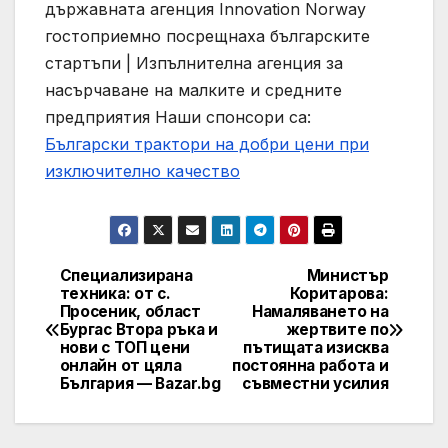
държавната агенция Innovation Norway
гостоприемно посрещнаха българските
стартъпи | Изпълнителна агенция за
насърчаване на малките и средните
предприятия
Наши спонсори са:
Български трактори на добри цени при
изключително качество
Специализирана
Министър
Post
техника: от с.
Коритарова:
Просеник, област
Намаляването на
navigation
Бургас Втора ръка и
жертвите по
нови с ТОП цени
пътищата изисква
онлайн от цяла
постоянна работа и
България — Bazar.bg
съвместни усилия