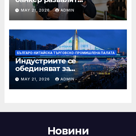
надеждите на Флавио
MAY 21, 2026
ADMIN
Болсонаро за президент на
Бразилия
БЪЛГАРО-КИТАЙСКА ТЪРГОВСКО-ПРОМИШЛЕНА ПАЛАТА
Индустриите се
обединяват за
висококачествен растеж на
MAY 21, 2026
ADMIN
културния и
туристическия сектор
Новини