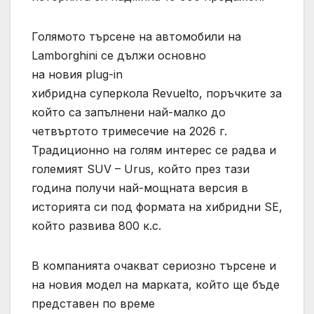
Голямото търсене на автомобили на
Lamborghini се дължи основно
на новия plug-in
хибридна суперкола Revuelto, поръчките за
който са запълнени най-малко до
четвъртото тримесечие на 2026 г.
Традиционно на голям интерес се радва и
големият SUV – Urus, който през тази
година получи най-мощната версия в
историята си под формата на хибридни SE,
който развива 800 к.с.
В компанията очакват сериозно търсене и
на новия модел на марката, който ще бъде
представен по време