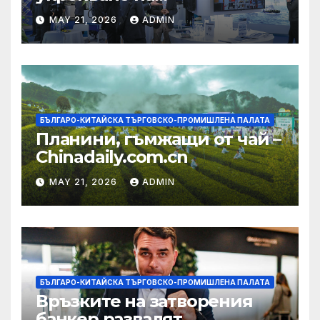
изграждането на AI
MAY 21, 2026
ADMIN
екосистема в Китай
БЪЛГАРО-КИТАЙСКА ТЪРГОВСКО-ПРОМИШЛЕНА ПАЛАТА
Планини, гъмжащи от чай –
Chinadaily.com.cn
MAY 21, 2026
ADMIN
БЪЛГАРО-КИТАЙСКА ТЪРГОВСКО-ПРОМИШЛЕНА ПАЛАТА
Връзките на затворения
банкер развалят