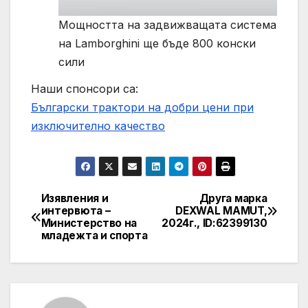
Мощността на задвижващата система
на Lamborghini ще бъде 800 конски
сили
Наши спонсори са:
Български трактори на добри цени при
изключително качество
Изявления и
Друга марка
Post
интервюта –
DEXWAL MAMUT,
Министерство на
2024г., ID:62399130
navigation
младежта и спорта