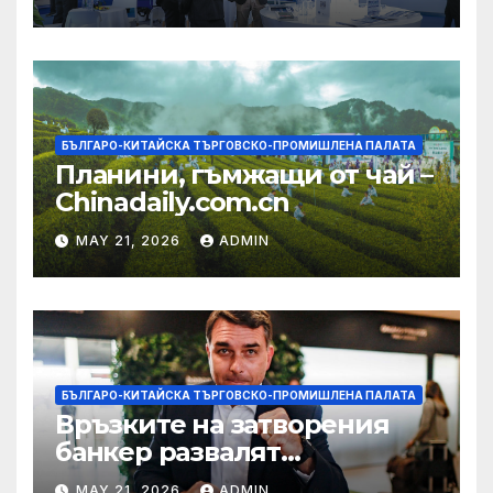
екосистема в Китай
БЪЛГАРО-КИТАЙСКА ТЪРГОВСКО-ПРОМИШЛЕНА ПАЛАТА
Планини, гъмжащи от чай –
Chinadaily.com.cn
MAY 21, 2026
ADMIN
БЪЛГАРО-КИТАЙСКА ТЪРГОВСКО-ПРОМИШЛЕНА ПАЛАТА
Връзките на затворения
банкер развалят
надеждите на Флавио
MAY 21, 2026
ADMIN