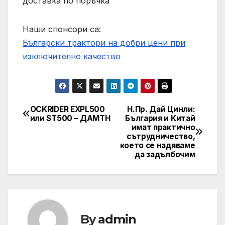
доставка по поръчка
Наши спонсори са:
Български трактори на добри цени при
изключително качество
OCKRIDER EXPL500
Н.Пр. Дай Цинли:
Post
или ST500 – ДАМТН
България и Китай
имат практично
navigation
сътрудничество,
което се надяваме
да задълбочим
By
admin