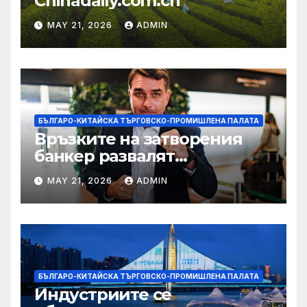
Chinadaily.com.cn
MAY 21, 2026
ADMIN
БЪЛГАРО-КИТАЙСКА ТЪРГОВСКО-ПРОМИШЛЕНА ПАЛАТА
Връзките на затворения
банкер развалят
надеждите на Флавио
MAY 21, 2026
ADMIN
Болсонаро за президент на
Бразилия
БЪЛГАРО-КИТАЙСКА ТЪРГОВСКО-ПРОМИШЛЕНА ПАЛАТА
Индустриите се