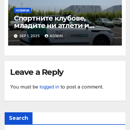
НОВИНИ
Спортните клубове,
младите ни атлети и
техните треньори имат
SEP 1, 2025
ADMIN
нужда от нашата подкрепа
и ние ще им я осигурим
Leave a Reply
You must be
logged in
to post a comment.
Search