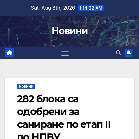
Skip
Sat. Aug 8th, 2026
1:14:23 AM
to
content
Новини
НОВИНИ
282 блока са
одобрени за
саниране по етап II
по НПВУ