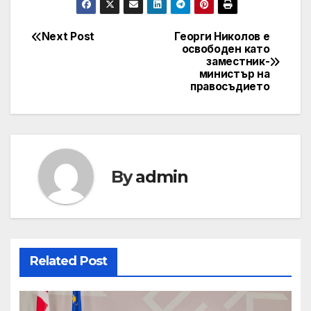
Next Post
Георги Николов е
Post
освободен като
заместник-
navigation
министър на
правосъдието
By
admin
Related Post