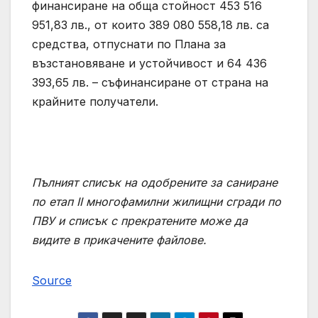
финансиране на обща стойност 453 516
951,83 лв., от които 389 080 558,18 лв. са
средства, отпуснати по Плана за
възстановяване и устойчивост и 64 436
393,65 лв. – съфинансиране от страна на
крайните получатели.
Пълния
т
списък на одобрените за саниране
по етап II многофамилни жилищни сгради по
ПВУ
и
списък с прекратените
може да
видите в прикачените файлове.
Source