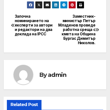
Започна
Заместник-
Post
номинирането на
министър Петър
експерти за автори
Младенов проведе
navigation
и редактори на два
работна среща с
доклада на IPCC
кмета на Община
Бургас Димитър
Николов.
By
admin
Related Post