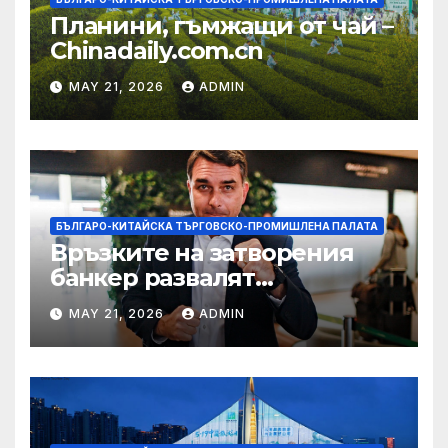
Планини, гъмжащи от чай –
Chinadaily.com.cn
MAY 21, 2026
ADMIN
БЪЛГАРО-КИТАЙСКА ТЪРГОВСКО-ПРОМИШЛЕНА ПАЛАТА
Връзките на затворения
банкер развалят
надеждите на Флавио
MAY 21, 2026
ADMIN
Болсонаро за президент на
Бразилия