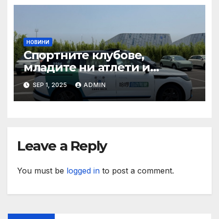
НОВИНИ
Спортните клубове,
младите ни атлети и
техните треньори имат
SEP 1, 2025
ADMIN
нужда от нашата подкрепа
и ние ще им я осигурим
Leave a Reply
You must be
logged in
to post a comment.