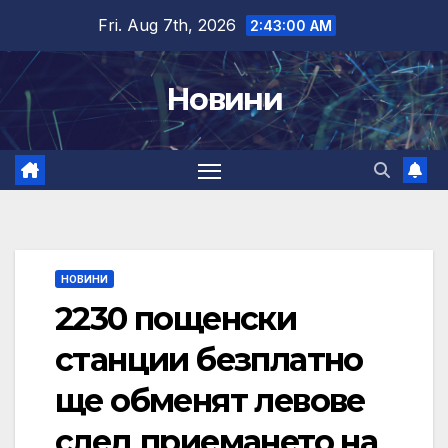
Skip
Fri. Aug 7th, 2026
2:43:01 AM
to
content
Новини
НОВИНИ
2230 пощенски
станции безплатно
ще обменят левове
след приемането на