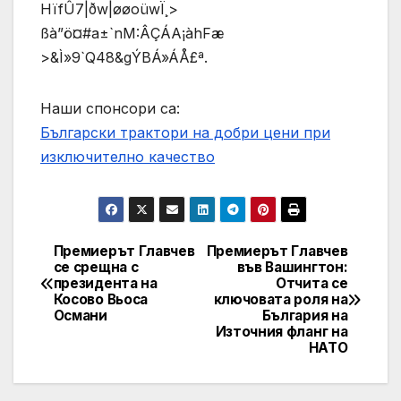
HïfÛ7|ðw|øøoüwÏ¸>
ßà”ö¤#a±`nM:ÂÇÁA¡àhFæ
>&Ì»9`Q48&gÝBÁ»ÁÅ£ª.
Наши спонсори са:
Български трактори на добри цени при
изключително качество
Премиерът Главчев
Премиерът Главчев
Post
се срещна с
във Вашингтон:
президента на
Отчита се
navigation
Косово Вьоса
ключовата роля на
Османи
България на
Източния фланг на
НАТО