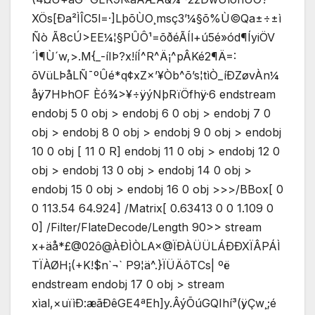
XÖs[Ða²ÌÎC5l=·]LþõÙO¸msç3’¼§õ%Ù©Qa±÷±ì
Ñò Ã8cÚ>EE¼¦§PÛÔ¹=õðéÃÍl+ú5é»ód¶ÍyiÖV
´Ì¶Ù´w,>.M{_-íIÞ?x!íÍ^R^Ä¡^pÂKé2¶Ä=:
õVüLÞåLÑ¯ºÛé*q¢xZ×’¥Òb^õ’s¦tìÒ_íÐZøvÀn¼
åÿ7HÞhOF Èó¾>¥÷ÿýNþRïÖfhÿ·6 endstream
endobj 5 0 obj > endobj 6 0 obj > endobj 7 0
obj > endobj 8 0 obj > endobj 9 0 obj > endobj
10 0 obj [ 11 0 R] endobj 11 0 obj > endobj 12 0
obj > endobj 13 0 obj > endobj 14 0 obj >
endobj 15 0 obj > endobj 16 0 obj >>>/BBox[ 0
0 113.54 64.924] /Matrix[ 0.63413 0 0 1.109 0
0] /Filter/FlateDecode/Length 90>> stream
x+äå*£@02ô@ÀÐÌÒLA×@ÏÐÀÜÜLÁÐÐXÏÂPÁÌ
TÏÀØH¡(+K!$n`¬` P9¦ä^.}ÏÜÄôTCs| ºë
endstream endobj 17 0 obj > stream
xìal,×uïìÐ:æãÐêGE4ªEh]y.ÂýÕúGQIhí³(ÿÇw¸;é