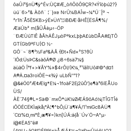
ôaÛí²§nÙ¶ÿ^Év:ÙÇ#Æ_òñÕõÕ9ÇR?«Ýîòþú2?}
üú¨6>²& Àõñ¨ ¦¨}xe NrÛ¼BAÎw¬¼°Ú¨|º ¬
²r1h`Å5È5KB>ýË»Üñ¹¦¦ìBÐÆ·åHÊ[ËSÃ¶%­/
ÆäÚb² m(åÛÂèµ÷-ÓP
¨ÐÆÙûTlÊ åÃhÄÊJµòPªkxLþþA£ùbDÅA#£jTÔ
GT(Gb9ªFU}D ½-
GÕ¨¬¨8¶²½Faº&ÄÃ {Ðt+Ñd×³S?ðÙ
´lÕd:ÜsÞC&sàõÄ®Ø ¿i8÷6sä7¼§
äùàÖ Î°f+>¥ÃY%»$4rÔl/(K¼¸³¹íâîIUô#©^d¤1
A®Ä.¤a3roìÕË~«¾ý uLbÑ'”1?
@&ëÖ0²Æ¢Ælg*E¼¬1foàF2Ej2ûÕ’)e¶à³6íEÅUo
ÙS/
ÀÈ`74§®L=Sä©¨mxÔ*üK¼ØÆÁ9ôAó¼jTÎGTÎé
iÕÖÉCËKÌajkå¡°À¦¶^bÔ¡Ü`ä¶¥Á/1¹miGc8ÄÜ¶
´C¤%¤¸mi°È¸æ¶¥=)kn[ÚÁ:á{å¨Úv`Ö~A^µ­
í@¢ËA5″ê#
(4¤U+ãGª’GÉR9I«äÅÆÁ&¼~2zÐwÛìóñUO?