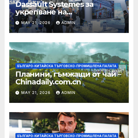
Dassault Systemes за
укрепване на
изграждането на AI
MAY 21, 2026
ADMIN
екосистема в Китай
БЪЛГАРО-КИТАЙСКА ТЪРГОВСКО-ПРОМИШЛЕНА ПАЛАТА
Планини, гъмжащи от чай –
Chinadaily.com.cn
MAY 21, 2026
ADMIN
БЪЛГАРО-КИТАЙСКА ТЪРГОВСКО-ПРОМИШЛЕНА ПАЛАТА