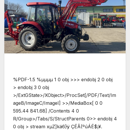
%PDF-1.5 %µµµµ 1 0 obj >>> endobj 2 0 obj
> endobj 3 0 obj
>/ExtGState>/XObject>/ProcSet[/PDF/Text/Im
ageB/ImageC/ImageI] >>/MediaBox[ 0 0
595.44 841.68] /Contents 4 0
R/Group>/Tabs/S/StructParents 0>> endobj 4
0 obj > stream xµZ]kä6}ÿ ÇÉÂ(ºúÁÉ$¡¥.