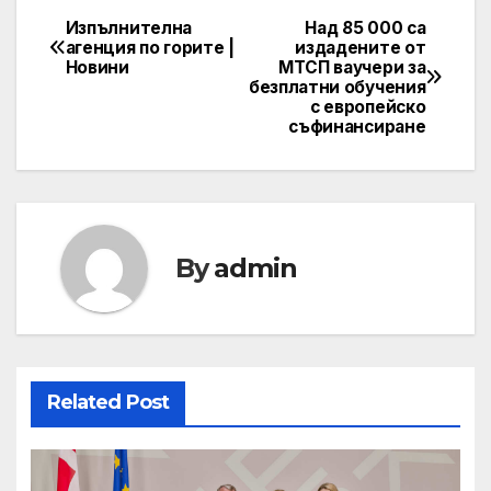
Изпълнителна
Над 85 000 са
Post
агенция по горите |
издадените от
Новини
МТСП ваучери за
navigation
безплатни обучения
с европейско
съфинансиране
By
admin
Related Post