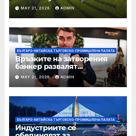
MAY 21, 2026
ADMIN
БЪЛГАРО-КИТАЙСКА ТЪРГОВСКО-ПРОМИШЛЕНА ПАЛАТА
Връзките на затворения
банкер развалят
надеждите на Флавио
MAY 21, 2026
ADMIN
Болсонаро за президент на
Бразилия
БЪЛГАРО-КИТАЙСКА ТЪРГОВСКО-ПРОМИШЛЕНА ПАЛАТА
Индустриите се
обединяват за