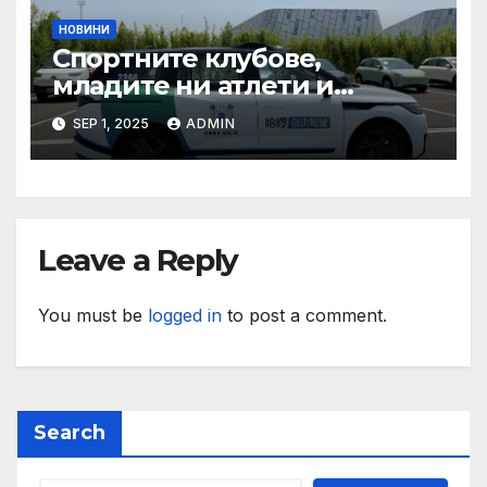
НОВИНИ
Спортните клубове,
младите ни атлети и
техните треньори имат
SEP 1, 2025
ADMIN
нужда от нашата подкрепа
и ние ще им я осигурим
Leave a Reply
You must be
logged in
to post a comment.
Search