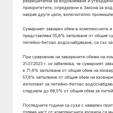
разрешителни за водовземане и утвърдени
приоритетите, определени в Закона за вод
накрая други цели, включително промишле
Сумарният завирен обем в комплексните и з
представлява 55,8% запълване от общия су
питейно-битово водоснабдяване, са със за
При сравнение на завирените обеми на ком
31.07.2023 г. се забелязва, че сумарният з
е 71,6% запълване от общия обем на язовир
57,8% запълване от общия обем на язовирит
използват за питейно-битово водоснабдява
спаднали до 68,5% от общия обем за питей
Последните години са сухи с намален прит
голяма част от комплексните язовири са 