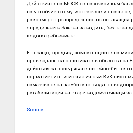
Действията на МОСВ са насочени към бала
на устойчивото му използване и опазване,
равномерно разпределение на оставащия р
определени в Закона за водите, без това 
водопотреблението.
Ето защо, предвид компетенциите на мини
провеждане на политиката в областта на 
действия за осигуряване питейно-битовот
нормативните изисквания към ВиК системи
намаляване на загубите на вода по водопр
рехабилитация на стари водоизточници за
Source