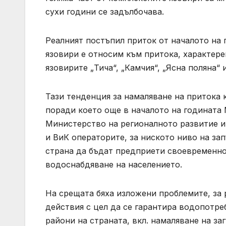
сухи години се задълбочава.
Реалният постъпил приток от началото на
язовири е относим към притока, характерен
язовирите „Тича“, „Камчия“, „Ясна поляна“ 
Тази тенденция за намаляване на притока 
поради което още в началото на годината 
Министерство на регионалното развитие и
и ВиК операторите, за ниското ниво на за
страна да бъдат предприети своевременно
водоснабдяване на населението.
На срещата бяха изложени проблемите, за
действия с цел да се гарантира водопотре
райони на страната, вкл. намаляване на з