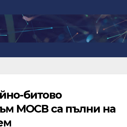
ейно-битово
ъм МОСВ са пълни на
ем