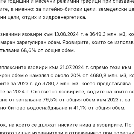
те годишни и месечни режимни графици при спазване
ите, а именно: за питейно-битови цели, земеделски це
ни цели, отдих и хидроенергетика.
начими язовири към 13.08.2024 г. е 3649,3 млн. м3, к
марен зарегулиран обем. Язовирите, които се използв
пълване 68,6% от общия обем.
плексните язовири към 31.07.2024 г. спрямо тези към
авирен обем е намалял с около 20% от 4680,8 млн. м3, к
ите за 2023 г. до 3780,7 млн. м3, което представлява
е за 2024 г. Съответно язовирите, водите на които с
не от запълване 79,5% от общия обем към 2023 г. са
но-битово водоснабдяване и 41,1% от общия обем.
ок, на което се дължат ниските нива в язовирите. По-
многогодишни изравнители и отражението при поредн