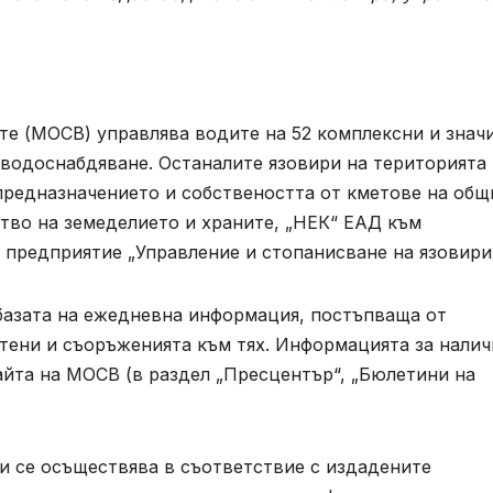
те (МОСВ) управлява водите на 52 комплексни и знач
о водоснабдяване. Останалите язовири на територията
предназначението и собствеността от кметове на общ
во на земеделието и храните, „НЕК“ ЕАД към
предприятие „Управление и стопанисване на язовири“
базата на ежедневна информация, постъпваща от
тени и съоръженията към тях. Информацията за налич
айта на МОСВ (в раздел „Пресцентър“, „Бюлетини на
и се осъществява в съответствие с издадените