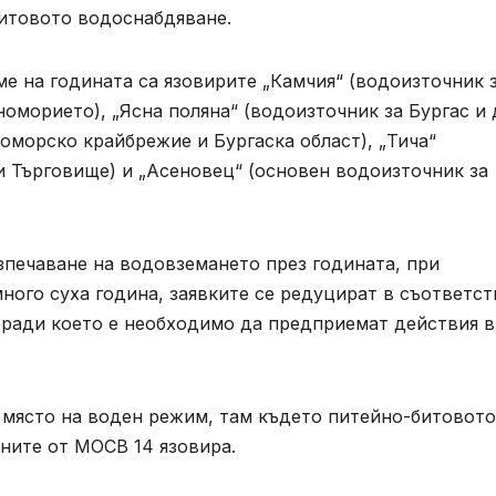
битовото водоснабдяване.
ме на годината са язовирите „Камчия“ (водоизточник 
номорието), „Ясна поляна“ (водоизточник за Бургас и 
оморско крайбрежие и Бургаска област), „Тича“
и Търговище) и „Асеновец“ (основен водоизточник за
зпечаване на водовземането през годината, при
много суха година, заявките се редуцират в съответст
поради което е необходимо да предприемат действия в
 място на воден режим, там където питейно-битовото
ните от МОСВ 14 язовира.