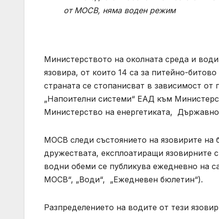
от МОСВ, няма воден режим
Министерството на околната среда и води
язовира, от които 14 са за питейно-битов
страната се стопанисват в зависимост от 
„Напоителни системи“ ЕАД към Министерст
Министерство на енергетиката, Държавно 
МОСВ следи състоянието на язовирите на 
дружествата, експлоатиращи язовирните с
водни обеми се публикува ежедневно на с
МОСВ“, „Води“, „Ежедневен бюлетин“).
Разпределението на водите от тези язовир