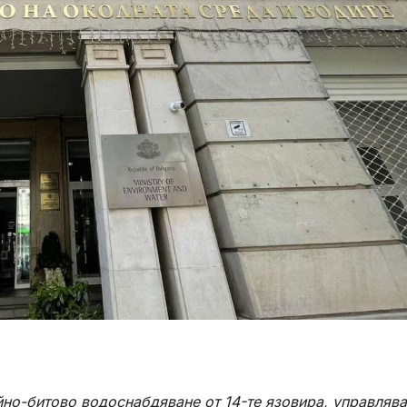
ейно-битово водоснабдяване от 14-те язовира, управляв