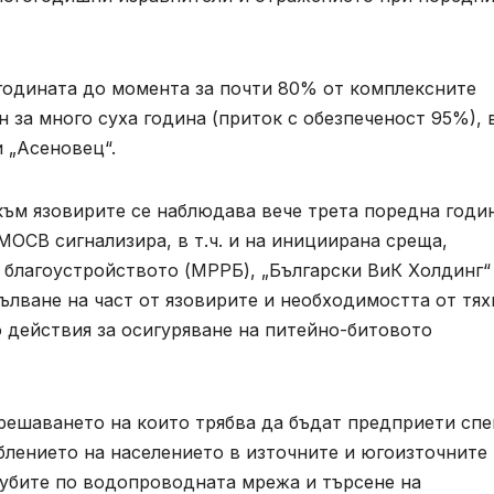
 годината до момента за почти 80% от комплексните
 за много суха година (приток с обезпеченост 95%), в
и „Асеновец“.
към язовирите се наблюдава вече трета поредна годи
МОСВ сигнализира, в т.ч. и на инициирана среща,
 благоустройството (МРРБ), „Български ВиК Холдинг
пълване на част от язовирите и необходимостта от тях
 действия за осигуряване на питейно-битовото
 решаването на които трябва да бъдат предприети сп
блението на населението в източните и югоизточните
агубите по водопроводната мрежа и търсене на