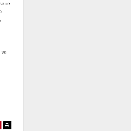
ване
о
,
 за