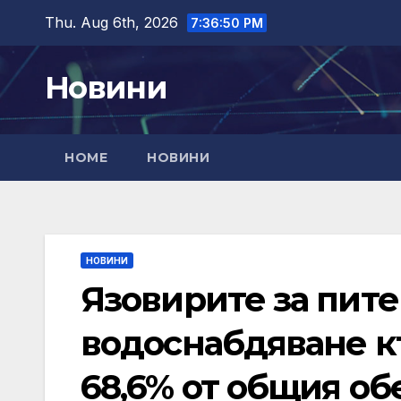
Skip
Thu. Aug 6th, 2026
7:36:51 PM
to
content
Новини
HOME
НОВИНИ
НОВИНИ
Язовирите за пит
водоснабдяване к
68,6% от общия об