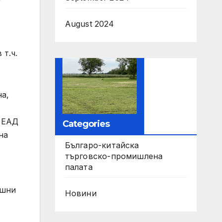
August 2024
 т.ч.
на,
“ ЕАД
Categories
на
Българо-китайска
търговско-промишлена
палата
ешни
Новини