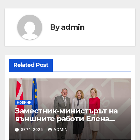
By
admin
Related Post
НОВИНИ
Заместник-министърът на
външните работи Елена
Шекерлетова участва в
SEP 1, 2025
ADMIN
неформалната среща на