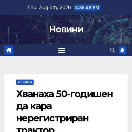
Skip
Thu. Aug 6th, 2026
8:35:49 PM
to
content
Новини
НОВИНИ
Хванаха 50-годишен
да кара
нерегистриран
трактор