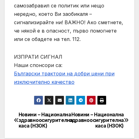
самозабравил се политик или нещо
нередно, което Ви заобикаля –
сигнализирайте ни! ВАЖНО! Ако сметнете,
че някой е в опасност, първо помогнете
или се обадете на тел. 112.
ИЗПРАТИ СИГНАЛ
Наши спонсори са:
Български трактори на добри цени при
изключително качество
Новини – Национална
Новини – Национална
Post
здравноосигурителна
здравноосигурителна
каса (НЗОК)
каса (НЗОК)
navigation