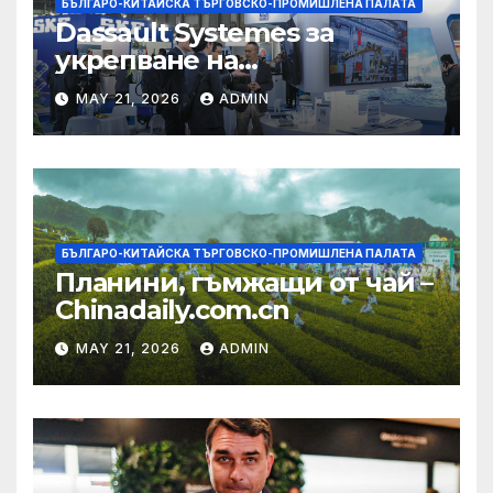
БЪЛГАРО-КИТАЙСКА ТЪРГОВСКО-ПРОМИШЛЕНА ПАЛАТА
Dassault Systemes за
укрепване на
изграждането на AI
MAY 21, 2026
ADMIN
екосистема в Китай
БЪЛГАРО-КИТАЙСКА ТЪРГОВСКО-ПРОМИШЛЕНА ПАЛАТА
Планини, гъмжащи от чай –
Chinadaily.com.cn
MAY 21, 2026
ADMIN