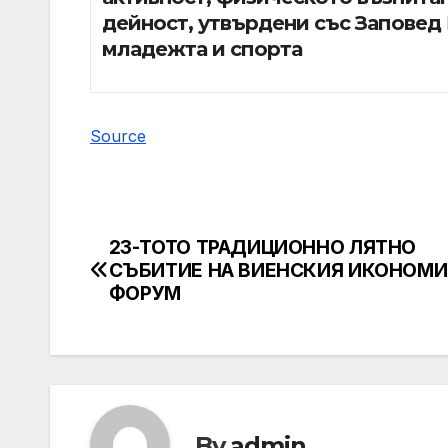
дейност, утвърдени със Заповед 
младежта и спорта
Source
23-ТОТО ТРАДИЦИОННО ЛЯТНО
Post
СЪБИТИЕ НА ВИЕНСКИЯ ИКОНОМ
navigation
ФОРУМ
By
admin