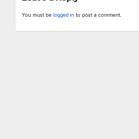
министрите на
външните работи
You must be
logged in
to post a comment.
на ЕС във формат
„Гимних“ на 30
август 2025 г. в
Копенхаген