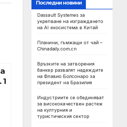
Последни новини
Dassault Systemes за
укрепване на изграждането
на AI екосистема в Китай
Планини, гъмжащи от чай –
Chinadaily.com.cn
Връзките на затворения
на
банкер развалят надеждите
на Флавио Болсонаро за
 1
президент на Бразилия
Индустриите се обединяват
за висококачествен растеж
на културния и
туристическия сектор