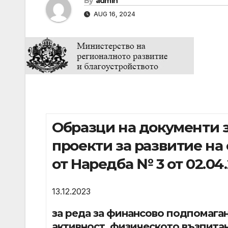
By
admin
AUG 16, 2024
Образци на документи з
проекти за развитие на сп
от Наредба № 3 от 02.04.
13.12.2023
за реда за финансово подпомаган
активност, физическото възпитан