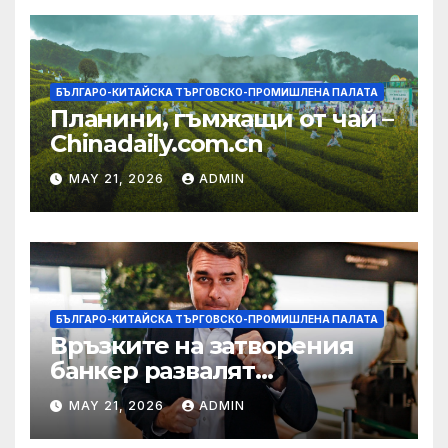
БЪЛГАРО-КИТАЙСКА ТЪРГОВСКО-ПРОМИШЛЕНА ПАЛАТА
Планини, гъмжащи от чай –
Chinadaily.com.cn
MAY 21, 2026
ADMIN
БЪЛГАРО-КИТАЙСКА ТЪРГОВСКО-ПРОМИШЛЕНА ПАЛАТА
Връзките на затворения
банкер развалят
надеждите на Флавио
MAY 21, 2026
ADMIN
Болсонаро за президент на
Бразилия