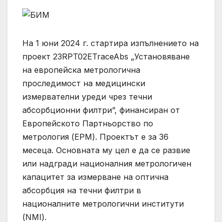
На 1 юни 2024 г. стартира изпълнението на
проект 23RPT02ETraceAbs „Установяване
на европейска метрологична
проследимост на медицински
измервателни уреди чрез течни
абсорбционни филтри”, финансиран от
Европейското Партньорство по
метрология (ЕРМ). Проектът е за 36
месеца. Основната му цел е да се развие
или надгради националния метрологичен
капацитет за измерване на оптична
абсорбция на течни филтри в
националните метрологични институти
(NMI).