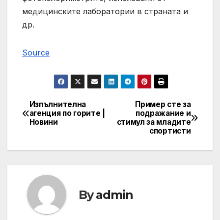
медицинските лаборатории в страната и
др.
Source
Изпълнителна
Пример сте за
Post
агенция по горите |
подражание и
Новини
стимул за младите
navigation
спортисти
By
admin