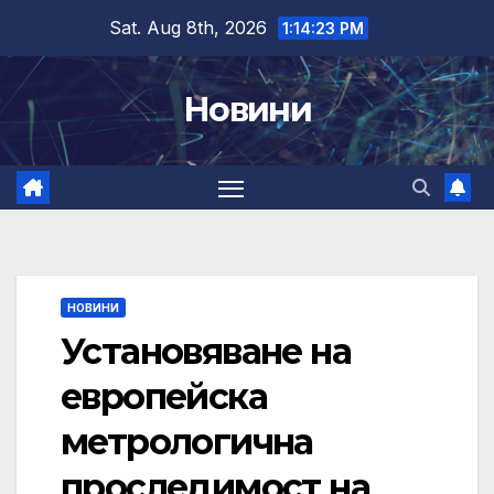
Skip
Sat. Aug 8th, 2026
1:14:24 PM
to
content
Новини
НОВИНИ
Установяване на
европейска
метрологична
проследимост на