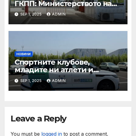
ГКПП: Министерството на
туризма и контролните
SEP 1, 2025
ADMIN
органи откриха нарушения
при пътувания
НОВИНИ
Спортните клубове,
младите ни атлети и
техните треньори имат
SEP 1, 2025
ADMIN
нужда от нашата подкрепа
и ние ще им я осигурим
Leave a Reply
You must be
logged in
to post a comment.