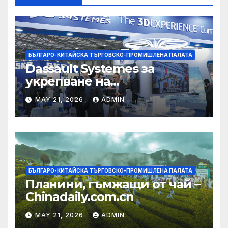
БЪЛГАРО-КИТАЙСКА ТЪРГОВСКО-ПРОМИШЛЕНА ПАЛАТА
Dassault Systemes за
укрепване на
изграждането на AI
MAY 21, 2026
ADMIN
екосистема в Китай
БЪЛГАРО-КИТАЙСКА ТЪРГОВСКО-ПРОМИШЛЕНА ПАЛАТА
Планини, гъмжащи от чай –
Chinadaily.com.cn
MAY 21, 2026
ADMIN