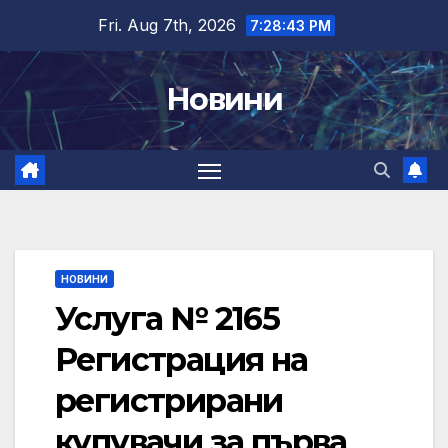
Skip
Fri. Aug 7th, 2026
7:28:45 PM
to
content
Новини
НОВИНИ
Услуга № 2165
Регистрация на
регистрирани
купувачи за първа