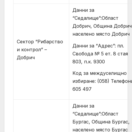
Данни за
“Седалище”:Област
Добрич, Община Добрич
населено място Добрич
Сектор “Рибарство
Данни за “Адрес”: пл.
и контрол” –
Свобода № 5 ет. 8 стая
Добрич
803, п.к. 9300
Kод за междуселищно
избиране: (058) Телефон
605 497
Данни за
“Седалище”:Област
Бургас, Община Бургас,
населено място Бургас