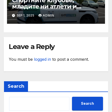
Спортните клубове,
младите ни атлети и
техните треньори имат
SEP 1, 2025
ADMIN
нужда от нашата подкрепа
и ние ще им я осигурим
Leave a Reply
You must be
logged in
to post a comment.
Search
Search