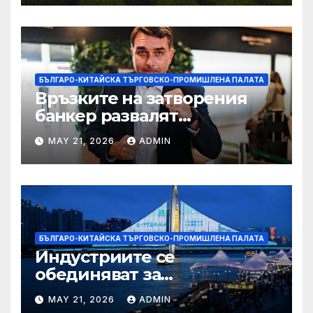
БЪЛГАРО-КИТАЙСКА ТЪРГОВСКО-ПРОМИШЛЕНА ПАЛАТА
Връзките на затворения
банкер развалят
надеждите на Флавио
MAY 21, 2026
ADMIN
Болсонаро за президент на
Бразилия
БЪЛГАРО-КИТАЙСКА ТЪРГОВСКО-ПРОМИШЛЕНА ПАЛАТА
Индустриите се
обединяват за
висококачествен растеж на
MAY 21, 2026
ADMIN
културния и