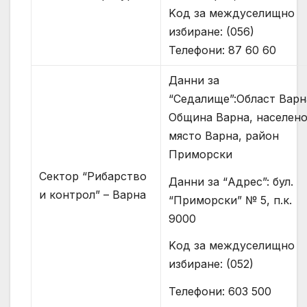
Kод за междуселищно
избиране: (056)
Телефони: 87 60 60
Данни за
“Седалище”:Област Варн
Община Варна, населен
място Варна, район
Приморски
Сектор “Рибарство
Данни за “Адрес”: бул.
и контрол” – Варна
“Приморски” № 5, п.к.
9000
Kод за междуселищно
избиране: (052)
Телефони: 603 500