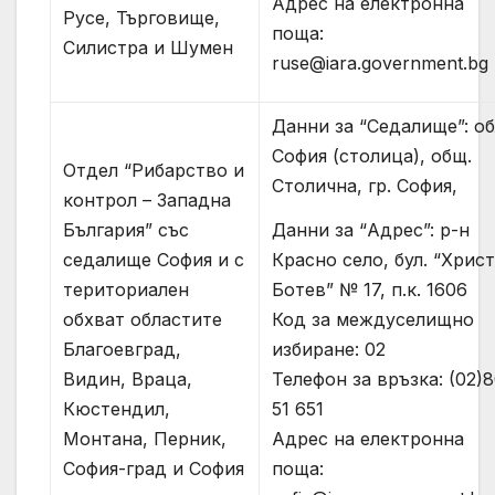
Адрес на електронна
Русе, Търговище,
поща:
Силистра и Шумен
ruse@iara.government.bg
Данни за “Седалище”: об
София (столица), общ.
Отдел “Рибарство и
Столична, гр. София,
контрол – Западна
Данни за “Адрес”: р-н
България” със
Красно село, бул. “Хрис
седалище София и с
Ботев” № 17, п.к. 1606
териториален
Код за междуселищно
обхват областите
избиране: 02
Благоевград,
Телефон за връзка: (02)
Видин, Враца,
51 651
Кюстендил,
Адрес на електронна
Монтана, Перник,
поща:
София-град и София