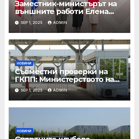
Заместник-министърът на
външните работи Елена
Шекерлетова участва в
SEP 1, 2025
ADMIN
неформалната среща на
министрите на външните
работи на ЕС във формат
„Гимних“ на 30 август 2025 г.
в Копенхаген
НОВИНИ
Съвместни проверки на
ГКПП: Министерството на
туризма и контролните
SEP 1, 2025
ADMIN
органи откриха нарушения
при пътувания
НОВИНИ