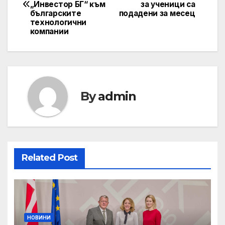
navigation
„Инвестор БГ“ към
за ученици са
българските
подадени за месец
технологични
компании
By
admin
Related Post
НОВИНИ