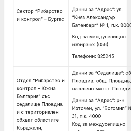
Данни за “Адрес”: ул.
Сектор “Рибарство
“Княз Александър
и контрол” – Бургас
Батенберг” № 1, п.к. 800
Kод за междуселищно
избиране: (056)
Телефони: 825245
Данни за “Седалище”: об
Отдел “Рибарство и
Пловдив, общ. Пловдив
контрол – Южна
населено място. Пловди
България” със
Данни за “Адрес”: р-н
седалище Пловдив
Източен, ул. “Богомил” 
и с териториален
31, п.к. 4000
обхват областите
Код за междуселищно
Кърджали,