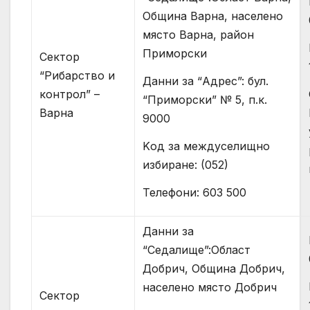
Община Варна, населено
място Варна, район
Приморски
Сектор
“Рибарство и
Данни за “Адрес”: бул.
контрол” –
“Приморски” № 5, п.к.
Варна
9000
Kод за междуселищно
избиране: (052)
Телефони: 603 500
Данни за
“Седалище”:Област
Добрич, Община Добрич,
населено място Добрич
Сектор