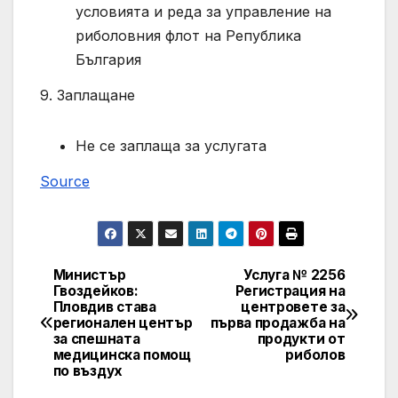
условията и реда за управление на
риболовния флот на Република
България
9. Заплащане
Не се заплаща за услугата
Source
Министър
Услуга № 2256
Post
Гвоздейков:
Регистрация на
Пловдив става
центровете за
navigation
регионален център
първа продажба на
за спешната
продукти от
медицинска помощ
риболов
по въздух