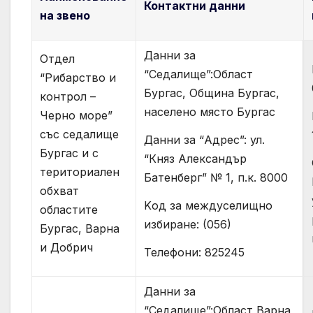
Контактни данни
на звено
Данни за
Отдел
“Седалище”:Област
“Рибарство и
Бургас, Община Бургас,
контрол –
населено място Бургас
Черно море”
със седалище
Данни за “Адрес”: ул.
Бургас и с
“Княз Александър
териториален
Батенберг” № 1, п.к. 8000
обхват
Kод за междуселищно
областите
избиране: (056)
Бургас, Варна
и Добрич
Телефони: 825245
Данни за
“Седалище”:Област Варна,