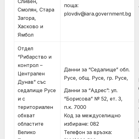
Сливен,
поща:
Смолян, Стара
plovdiv@iara.government.bg
Загора,
Хасково и
Ямбол
Отдел
“Рибарство и
контрол –
Данни за “Седалище” обл.
Централен
Русе, общ. Русе, гр. Русе,
Дунав” със
Данни за “Адрес”: ул.
седалище Русе
“Борисова” № 52, ет. 3,
и с
п.к. 7000
териториален
Код за междуселищно
обхват
избиране: 082
областите
Телефон за връзка:
Велико