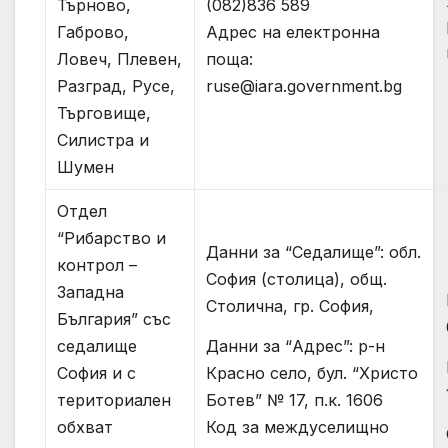
(082)836 589
Търново,
Адрес на електронна
Габрово,
поща:
Ловеч, Плевен,
ruse@iara.government.bg
Разград, Русе,
Търговище,
Силистра и
Шумен
Отдел
“Рибарство и
Данни за “Седалище”: обл.
контрол –
София (столица), общ.
Западна
Столична, гр. София,
България” със
Данни за “Адрес”: р-н
седалище
Красно село, бул. “Христо
София и с
Ботев” № 17, п.к. 1606
териториален
Код за междуселищно
обхват