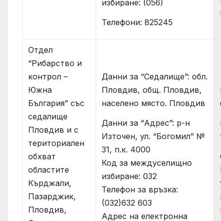
избиране: (056)
Телефони: 825245
Отдел
“Рибарство и
контрол –
Данни за “Седалище”: обл.
Южна
Пловдив, общ. Пловдив,
България” със
населено място. Пловдив
седалище
Данни за “Адрес”: р-н
Пловдив и с
Източен, ул. “Богомил” №
териториален
31, п.к. 4000
обхват
Код за междуселищно
областите
избиране: 032
Кърджали,
Телефон за връзка:
Пазарджик,
(032)632 603
Пловдив,
Адрес на електронна