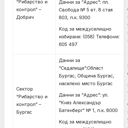
“Рибарство и
Данни за “Адрес”: пл.
контрол” –
Свобода № 5 ет. 8 стая
Добрич
803, п.к. 9300
Kод за междуселищно
избиране: (058) Телефони:
605 497
Данни за
“Седалище”:Област
Бургас, Община Бургас,
населено място Бургас
Сектор
Данни за “Адрес”: ул.
“Рибарство и
“Княз Александър
контрол” –
Батенберг” № 1, п.к. 8000
Бургас
Kод за междуселищно