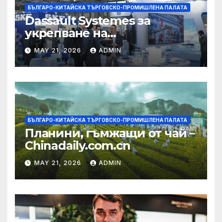
БЪЛГАРО-КИТАЙСКА ТЪРГОВСКО-ПРОМИШЛЕНА ПАЛАТА
Dassault Systemes за
укрепване на
изграждането на AI
MAY 21, 2026
ADMIN
екосистема в Китай
БЪЛГАРО-КИТАЙСКА ТЪРГОВСКО-ПРОМИШЛЕНА ПАЛАТА
Планини, гъмжащи от чай –
Chinadaily.com.cn
MAY 21, 2026
ADMIN