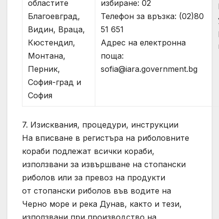
избиране: 02
областите
Телефон за връзка: (02)80
Благоевград,
51 651
Видин, Враца,
Адрес на електронна
Кюстендил,
поща:
Монтана,
sofia@iara.government.bg
Перник,
София-град и
София
7. Изисквания, процедури, инструкции
На вписване в регистъра на риболовните
кораби подлежат всички кораби,
използвани за извършване на стопански
риболов или за превоз на продукти
от стопански риболов във водите на
Черно море и река Дунав, както и тези,
използвани при производство на