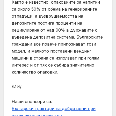
Както е известно, опаковките за напитки
са около 50% от обема на генерираните
отпадъци, а възвръщаемостта на
депозитите постига проценти на
рециклиране от над 90% в държавите с
въведена депозитна система. Българските
граждани все повече припознават този
модел, и малкото поставени вендинг
машини в страна се използват при голям
интерес и от тях се събира значително
количество опаковки.
/ИИ/
Наши спонсори са:
Български трактори на добри цени при
изключително качество