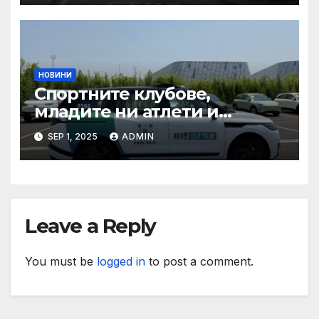
при пътувания
НОВИНИ
Спортните клубове,
младите ни атлети и
техните треньори имат
SEP 1, 2025
ADMIN
нужда от нашата подкрепа
и ние ще им я осигурим
Leave a Reply
You must be
logged in
to post a comment.