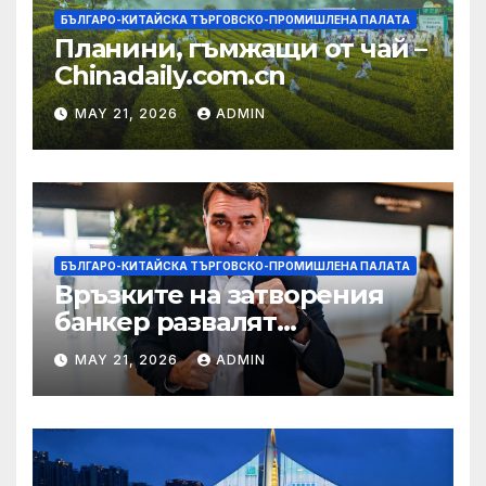
БЪЛГАРО-КИТАЙСКА ТЪРГОВСКО-ПРОМИШЛЕНА ПАЛАТА
Планини, гъмжащи от чай –
Chinadaily.com.cn
MAY 21, 2026
ADMIN
БЪЛГАРО-КИТАЙСКА ТЪРГОВСКО-ПРОМИШЛЕНА ПАЛАТА
Връзките на затворения
банкер развалят
надеждите на Флавио
MAY 21, 2026
ADMIN
Болсонаро за президент на
Бразилия