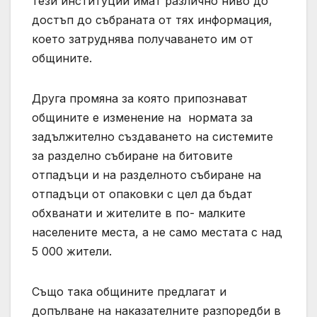
тези институции имат различно ниво до
достъп до събраната от тях информация,
което затруднява получаването им от
общините.
Друга промяна за която припознават
общините е изменение на нормата за
задължително създаването на системите
за разделно събиране на битовите
отпадъци и на разделното събиране на
отпадъци от опаковки с цел да бъдат
обхванати и жителите в по- малките
населените места, а не само местата с над
5 000 жители.
Също така общините предлагат и
допълване на наказателните разпоредби в