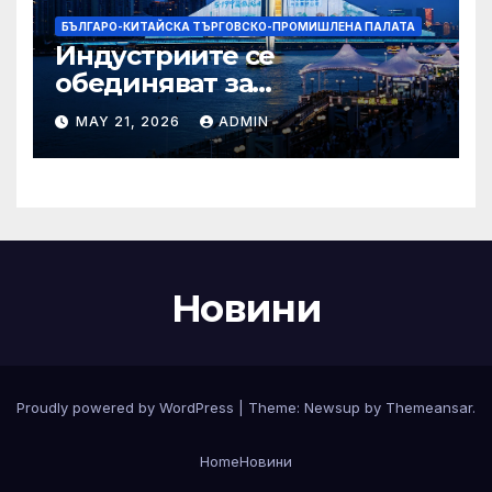
БЪЛГАРО-КИТАЙСКА ТЪРГОВСКО-ПРОМИШЛЕНА ПАЛАТА
Индустриите се
обединяват за
висококачествен растеж на
MAY 21, 2026
ADMIN
културния и
туристическия сектор
Новини
Proudly powered by WordPress
|
Theme:
Newsup
by
Themeansar
.
Home
Новини