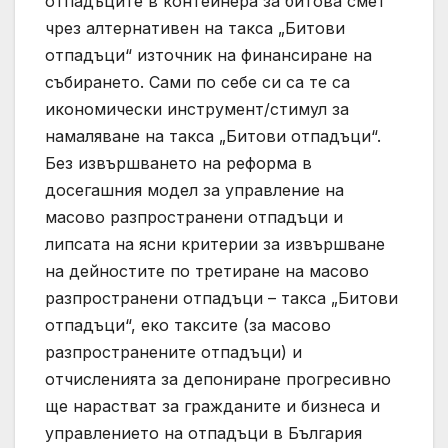
отпадъците в контейнера за битова смет
чрез алтернативен на такса „Битови
отпадъци“ източник на финансиране на
събирането. Сами по себе си са те са
икономически инструмент/стимул за
намаляване на такса „Битови отпадъци“.
Без извършването на реформа в
досегашния модел за управление на
масово разпространени отпадъци и
липсата на ясни критерии за извършване
на дейностите по третиране на масово
разпространени отпадъци – такса „Битови
отпадъци“, еко таксите (за масово
разпространените отпадъци) и
отчисленията за депониране прогресивно
ще нарастват за гражданите и бизнеса и
управлението на отпадъци в България