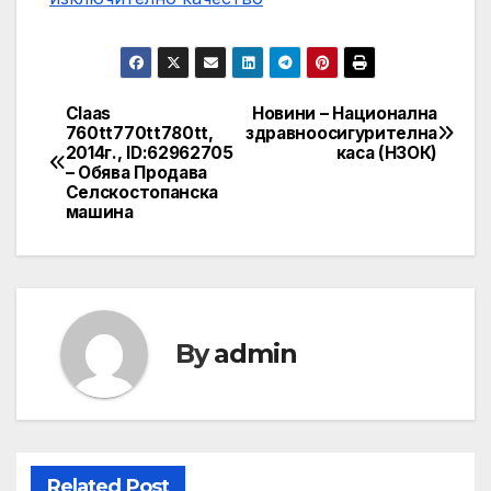
Claas
Новини – Национална
Post
760tt770tt780tt,
здравноосигурителна
2014г., ID:62962705
каса (НЗОК)
navigation
– Обява Продава
Селскостопанска
машина
By
admin
Related Post