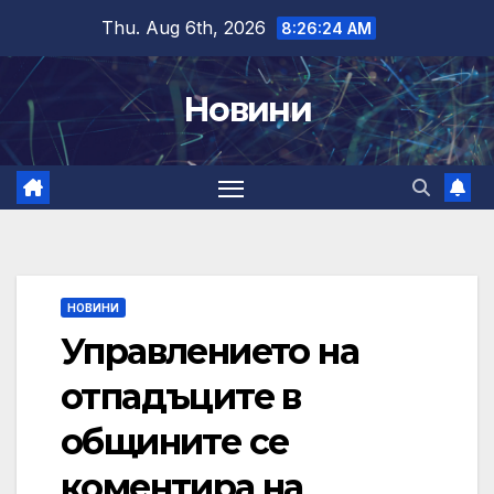
Skip
Thu. Aug 6th, 2026
8:26:25 AM
to
content
Новини
НОВИНИ
Управлението на
отпадъците в
общините се
коментира на