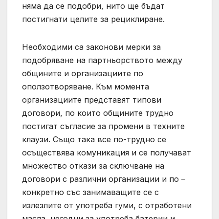
няма да се подобри, нито ще бъдат
постигнати целите за рециклиране.
Необходими са законови мерки за
подобряване на партньорството между
общините и организациите по
оползотворяване. Към момента
организациите представят типови
договори, по които общините трудно
постигат съгласие за промени в техните
клаузи. Също така все по-трудно се
осъществява комуникация и се получават
множество откази за сключване на
договори с различни организации и по –
конкретно със занимаващите се с
излезлите от употреба гуми, с отработени
масла, негодни за употреба батерии и