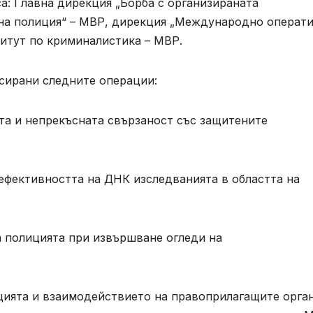
а: Главна дирекция „Борба с организираната
лна полиция“ – МВР, дирекция „Международно операт
итут по криминалистика – МВР.
сирани следните операции:
та и непрекъсната свързаност със защитените
ефективността на ДНК изследванията в областта на
 полицията при извършване огледи на
ията и взаимодействието на правоприлагащите орган