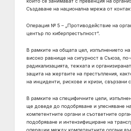
които се занимават с превенция на органи
Създаване на национална мрежа от контак
Операция № 5 – „Противодействие на орга
център по киберпрестъпност“.
В рамките на общата цел, изпълнението н
високо равнище на сигурност в Съюза, по-
радикализацията, тежката и организиранат
защита на жертвите на престъпления, какт
на инциденти, рискове и кризи, свързани с
В рамките на специфичните цели, изпълне
ще доведе до подобряване и улесняване н
компетентните органи и съответните орган
подобряване и интензифициране на трансг
операции между компетентните органи във