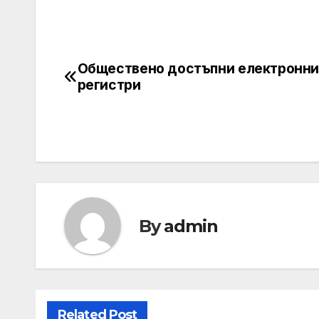
Обществено достъпни електронн
Post
регистри
navigation
By
admin
Related Post