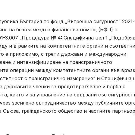
публика България по фонд „Вътрешна сигурност“ 2021
вяне на безвъзмездна финансова помощ (БФП) с
1-3.007 „Процедура № 4: Специфична цел 1 „Подобря
жду и в рамките на компетентните органи и съответн
ато е приложимо, с трети държави и международни
ване и интензифициране на трансграничното
ите операции между компетентните органи във връзк
естъпност с трансгранично измерение“ и Специфична 
а държавите членки за предотвратяване и борба с
та, както и за управление на свързани със сигурност
 чрез засилено сътрудничество между публичните орг
а Съюза, гражданското общество и частните партньор