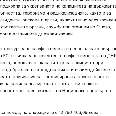
 подкрепа за укрепването на капацитета на държавит
тъпността, тероризма и радикализацията, както и за
нциденти, рискове и кризи, включително чрез засиле
съответните органи, служби или агенции на Съюза,
ори в различните държави членки.
т осигуряване на ефективната и непрекъсната свърза
а ЕС, повишаване качеството и ефективността на ДН
иката, повишаване капацитета на полицията при
 подобряване на координацията и взаимодействието
ват с превенция на организираната престъпност и
не на национална мрежа от контактни точки и
ъпност чрез надграждане на Национален център по
а помощ по операциите е 13 796 463,09 лева.