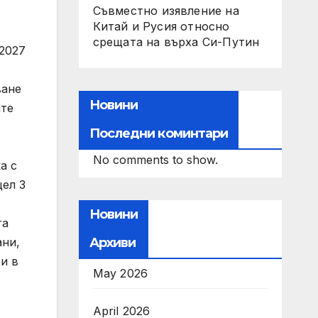
Съвместно изявление на
Китай и Русия относно
срещата на върха Си-Путин
-2027
ване
Новини
ите
Последни коминтари
No comments to show.
а с
цел 3
Новини
та
Архиви
ани,
и в
May 2026
April 2026