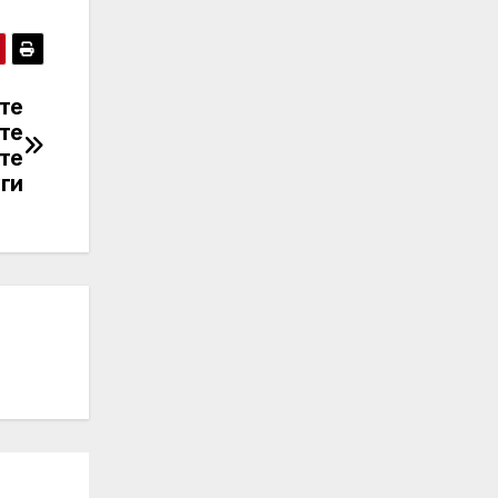
те
те
те
ги