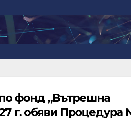
 по фонд „Вътрешна
027 г. обяви Процедура