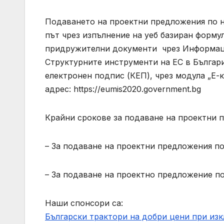
Подаването на проектни предложения по н
път чрез изпълнение на уеб базиран форму
придружителни документи чрез Информаци
Структурните инструменти на ЕС в Българ
електронен подпис (КЕП), чрез модула „Е-
адрес: https://eumis2020.government.bg
Крайни срокове за подаване на проектни 
– За подаване на проектни предложения по оп
– За подаване на проектно предложение по о
Наши спонсори са:
Български трактори на добри цени при из