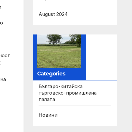
е
August 2024
но
ност
К
Categories
 на
Българо-китайска
търговско-промишлена
палата
Новини