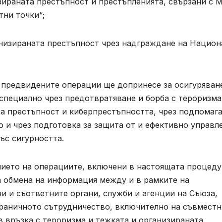
зираната престъпност и престъпленията, свързани с 
тни точки“;
низираната престъпност чрез надграждане на Национ
а предвидените операции ще допринесе за осигуряван
специално чрез предотвратяване и борба с тероризма
а престъпност и киберпрестъпността, чрез подпомага
о и чрез подготовка за защита от и ефективно управл
ъс сигурността.
нието на операциите, включени в настоящата процеду
а обмена на информация между и в рамките на
и и съответните органи, служби и агенции на Съюза,
раничното сътрудничество, включително на съвместн
 връзка с тероризма и тежката и организираната