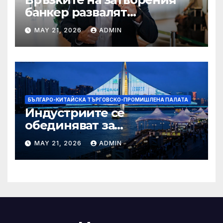
банкер развалят
надеждите на Флавио
MAY 21, 2026
ADMIN
Болсонаро за президент на
Бразилия
БЪЛГАРО-КИТАЙСКА ТЪРГОВСКО-ПРОМИШЛЕНА ПАЛАТА
Индустриите се
обединяват за
висококачествен растеж на
MAY 21, 2026
ADMIN
културния и
туристическия сектор