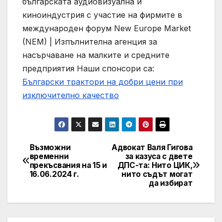
българската аудиовизуална и
киноиндустрия с участие на фирмите в
международен форум New Europe Market
(NEM) | Изпълнителна агенция за
насърчаване на малките и средните
предприятия
Наши спонсори са:
Български трактори на добри цени при
изключително качество
Възможни
Адвокат Валя Гигова
Post
временни
за казуса с двете
прекъсвания на 15 и
ДПС-та: Нито ЦИК,
navigation
16.06.2024 г.
нито съдът могат
да избират