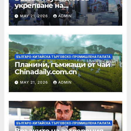
укрепване на
изграждането на AI
MAY 21, 2026
ADMIN
екосистема в Китай
БЪЛГАРО-КИТАЙСКА ТЪРГОВСКО-ПРОМИШЛЕНА ПАЛАТА
Планини, гъмжащи от чай –
Chinadaily.com.cn
MAY 21, 2026
ADMIN
БЪЛГАРО-КИТАЙСКА ТЪРГОВСКО-ПРОМИШЛЕНА ПАЛАТА
Връзките на затворения