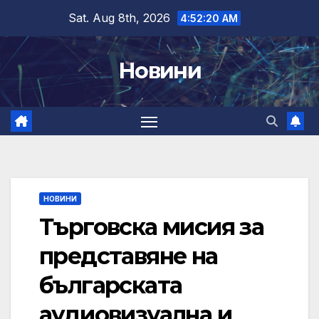
Skip
Sat. Aug 8th, 2026
4:52:20 AM
to
content
Новини
НОВИНИ
Търговска мисия за
представяне на
българската
аудиовизуална и