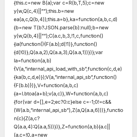
{this.c=new B(a);var c=R(b,T,5);c=new
y(w,Q(c,4)||””);this.b=new
ea(a,c,Q(b,4));this.a=b},ka=function(a,b,c,d)
{b=new T(b?JSON.parse(b):null);b=new
y(w,Q(b,4)||””);C(a.c,b,3,!1,c,function()
{ia(function(){F(a.b);d(!1)},function()
{d(!0)},Q(a.a,2),Q(a.a,3),Q(a.a,1))})};var
la=function(a,b)
{V(a,”internal_api_load_with_sb”,function(c,d,e)
{ka(b,c,d,e)});V(a,”internal_api_sb”,function()
{F(b.b)})},V=function(a,b,c)
{a=l.btoa(a+b);v(a,c)},W=function(a,b,c)
{for(var d=[],e=2;ec?0:c}else c=-1;0!=c&&
(W(a.b,”internal_api_sb”),Z(a,Q(a.a,6)))},functio
n(c){Z(a,c?
Q(a.a,4):Q(a.a,5))})},Z=function(a,b){a.c||
(a.c=!0,a=new