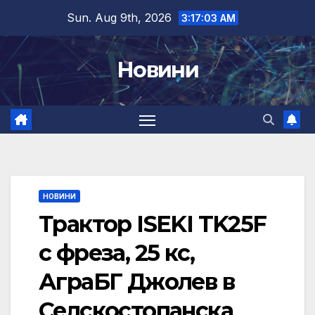
Skip
Sun. Aug 9th, 2026
3:17:04 AM
to
content
Новини
НОВИНИ
Трактор ISEKI TK25F
с фреза, 25 кс,
АграБГ Джолев в
Селскостопанска