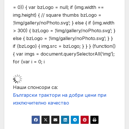
= 0)) { var bzLogo = null; if (img.width ==
img.height) { // square thumbs bzLogo =
‘/img/gallery/noPhoto.svg’; } else { if (img.width
> 300) { bzLogo = ‘/img/gallery/noPhoto.svg’; }
else { bzLogo = ‘/img/gallery/noPhoto.svg’; } }
if (bzLogo) { img.src = bzLogo; } } } (function()
{ var imgs = document.querySelectorAll(‘img’);
for (var i = 0; i
Наши спонсори са:
Български трактори на добри цени при
изключително качество