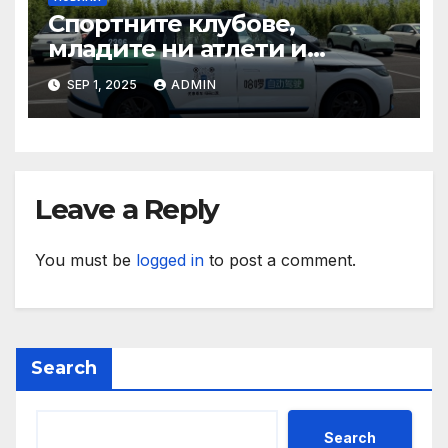
Спортните клубове,
младите ни атлети и
техните треньори имат
SEP 1, 2025
ADMIN
нужда от нашата подкрепа
и ние ще им я осигурим
Leave a Reply
You must be
logged in
to post a comment.
Search
Search