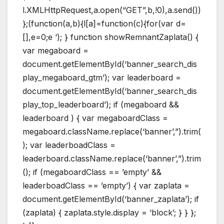
l.XMLHttpRequest,a.open(“GET”,b,!0),a.send())
};(function(a,b){l[a]=function(c){for(var d=
[],e=0;e
‘); } function showRemnantZaplata() {
var megaboard =
document.getElementById(‘banner_search_dis
play_megaboard_gtm’); var leaderboard =
document.getElementById(‘banner_search_dis
play_top_leaderboard’); if (megaboard &&
leaderboard ) { var megaboardClass =
megaboard.className.replace(‘banner’,”).trim(
); var leaderboadClass =
leaderboard.className.replace(‘banner’,”).trim
(); if (megaboardClass == ’empty’ &&
leaderboadClass == ’empty’) { var zaplata =
document.getElementById(‘banner_zaplata’); if
(zaplata) { zaplata.style.display = ‘block’; } } };