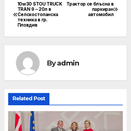
10w30 STOU TRUCK
Трактор се блъсна в
Post
TRAN 9 – 20л в
паркиран
Селскостопанска
автомобил
navigation
техника в гр.
Пловдив
By
admin
Related Post