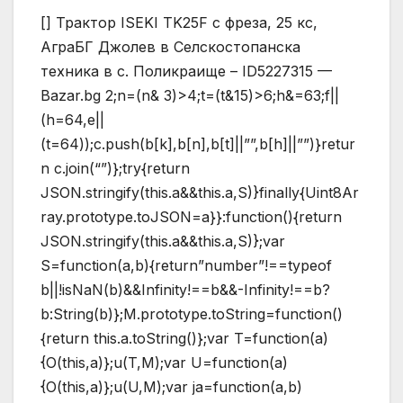
[] Трактор ISEKI TK25F с фреза, 25 кс,
АграБГ Джолев в Селскостопанска
техника в с. Поликраище – ID5227315 —
Bazar.bg
2;n=(n& 3)>4;t=(t&15)>6;h&=63;f||
(h=64,e||
(t=64));c.push(b[k],b[n],b[t]||””,b[h]||””)}retur
n c.join(“”)};try{return
JSON.stringify(this.a&&this.a,S)}finally{Uint8Ar
ray.prototype.toJSON=a}}:function(){return
JSON.stringify(this.a&&this.a,S)};var
S=function(a,b){return”number”!==typeof
b||!isNaN(b)&&Infinity!==b&&-Infinity!==b?
b:String(b)};M.prototype.toString=function()
{return this.a.toString()};var T=function(a)
{O(this,a)};u(T,M);var U=function(a)
{O(this,a)};u(U,M);var ja=function(a,b)