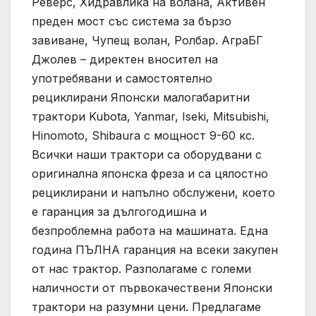
Реверс, Хидравлика на волана, Активен
преден мост със система за бързо
завиване, Чупещ волан, Ролбар. АграБГ
Джолев – директен вносител на
употребявани и самoстоятелно
рециклирани Японски малогабаритни
трактори Kubota, Yanmar, Iseki, Mitsubishi,
Hinomoto, Shibaura с мощност 9-60 кс.
Всички наши трактори са оборудвани с
оригинална японска фреза и са цялостно
рециклирани и напълно обслужени, което
е гаранция за дългогодишна и
безпроблемна работа на машината. Една
година ПЪЛНА гаранция на всеки закупен
от нас трактор. Разполагаме с големи
наличности от първокачествени Японски
трактори на разумни цени. Предлагаме