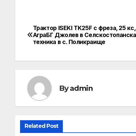
Трактор ISEKI TK25F с фреза, 25 кс,
Post
АграБГ Джолев в Селскостопанск
navigation
техника в с. Поликраище
By
admin
Related Post