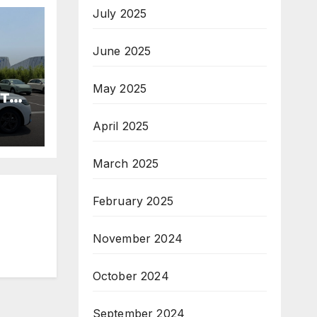
July 2025
June 2025
May 2025
те
April 2025
ори
March 2025
па
February 2025
November 2024
October 2024
September 2024