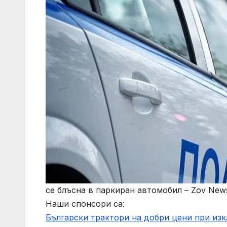
се блъсна в паркиран автомобил – Zov New
Наши спонсори са:
Български трактори на добри цени при из