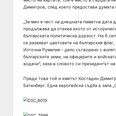
Димитров, след което предостави думата 
„За мен е чест на днешната паметна дата 
продължава да отеква ехото от историчес
българската политическа дързост. На 6 се
се развяват цветовете на българския флаг,
Източна Румелия – дело сътворено с волят
българските земи, на офицерите и войскат
водачи“, каза в словото си президентът на
Преди това той и кметът Костадин Димитр
Батенберг. Една европейска съдба в зала 