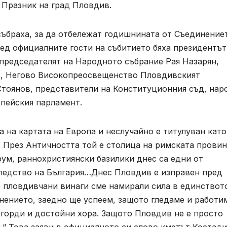
 Празник на град Пловдив.
събраха, за да отбележат годишнината от Съединение
ед официалните гости на събитието бяха президентът
председателят на Народното събрание Рая Назарян,
, Негово Високопреосвещенство Пловдивският
тоянов, представители на Конституционния съд, нар
опейския парламент.
 на картата на Европа и неслучайно е титулуван като
. През Античността той е столица на римската прови
рум, раннохристиянски базилики днес са едни от
ледство на България…Днес Пловдив е изправен пред
о пловдивчани винаги сме намирали сила в единствот
инението, заедно ще успеем, защото гледаме и работи
с горди и достойни хора. Защото Пловдив не е просто
и.“ Това заяви в официалното си слово кметът Костад