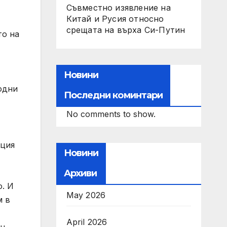
Съвместно изявление на
Китай и Русия относно
срещата на върха Си-Путин
то на
Новини
одни
Последни коминтари
No comments to show.
нция
Новини
Архиви
о. И
May 2026
м в
April 2026
ин