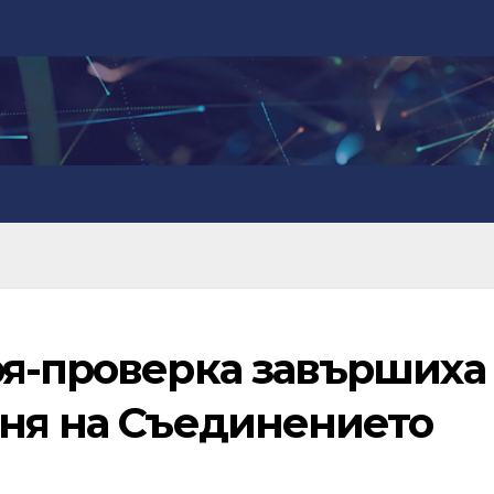
ря-проверка завършиха
еня на Съединението