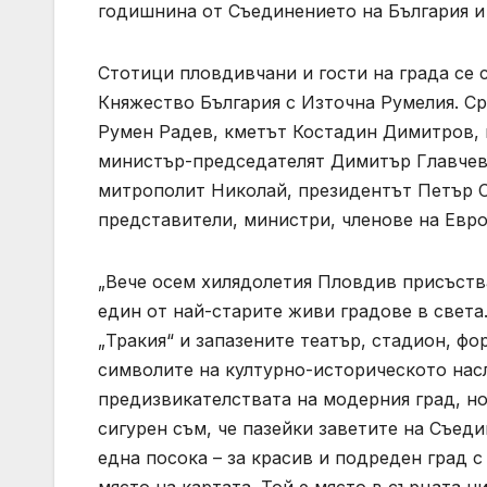
годишнина от Съединението на България и
Стотици пловдивчани и гости на града се 
Княжество България с Източна Румелия. Ср
Румен Радев, кметът Костадин Димитров, 
министър-председателят Димитър Главчев
митрополит Николай, президентът Петър С
представители, министри, членове на Евр
„Вече осем хилядолетия Пловдив присъства
един от най-старите живи градове в света
„Тракия“ и запазените театър, стадион, фо
символите на културно-историческото нас
предизвикателствата на модерния град, н
сигурен съм, че пазейки заветите на Съед
една посока – за красив и подреден град 
място на картата. Той е място в сърцата н