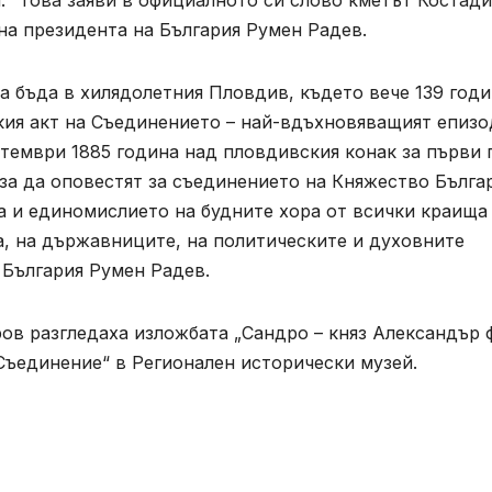
на президента на България Румен Радев.
да бъда в хилядолетния Пловдив, където вече 139 год
кия акт на Съединението – най-вдъхновяващият епизо
птември 1885 година над пловдивския конак за първи 
 за да оповестят за съединението на Княжество Бълга
а и единомислието на будните хора от всички краища
а, на държавниците, на политическите и духовните
 България Румен Радев.
ов разгледаха изложбата „Сандро – княз Александър 
„Съединение“ в Регионален исторически музей.