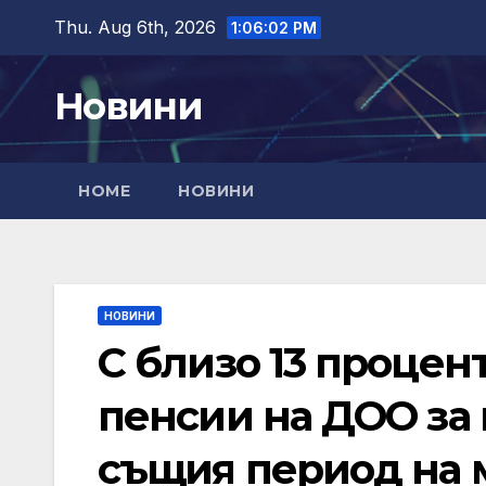
Skip
Thu. Aug 6th, 2026
1:06:03 PM
to
content
Новини
HOME
НОВИНИ
НОВИНИ
С близо 13 процент
пенсии на ДОО за
същия период на 