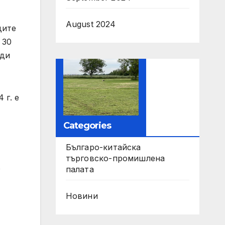
August 2024
дите
 30
оди
 г. е
Categories
Българо-китайска
търговско-промишлена
о
палата
Новини