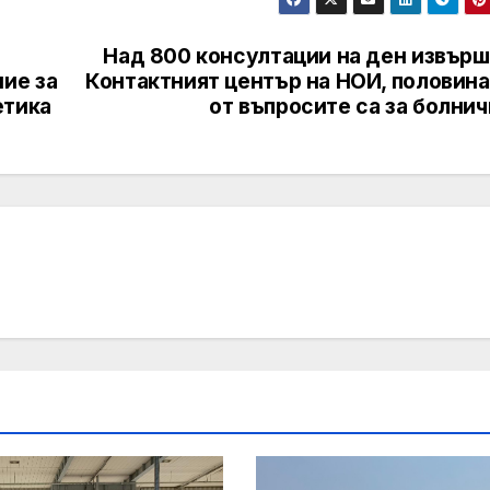
Над 800 консултации на ден извърш
ие за
Контактният център на НОИ, половина
етика
от въпросите са за болни