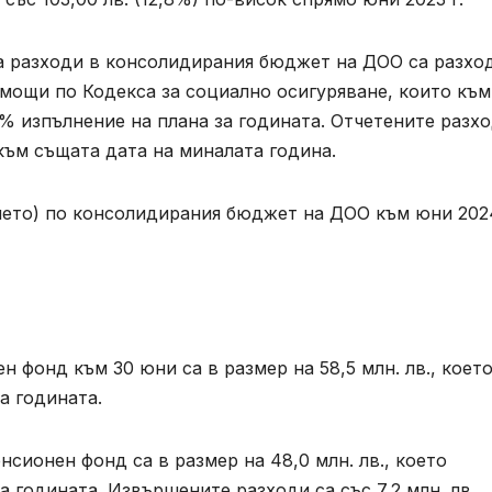
а разходи в консолидирания бюджет на ДОО са разхо
мощи по Кодекса за социално осигуряване, които към
,1% изпълнение на плана за годината. Отчетените разх
 към същата дата на миналата година.
нето) по консолидирания бюджет на ДОО към юни 2024
 фонд към 30 юни са в размер на 58,5 млн. лв., коет
а годината.
сионен фонд са в размер на 48,0 млн. лв., което
 годината. Извършените разходи са със 7,2 млн. лв.