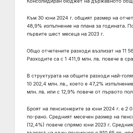
Консолидиран бюджет на държавното обще
Към 30 юни 2024 г. общият размер на отчет
48,9% изпълнение на плана за годината. По
първите шест месеца на 2023 г.
Общо отчетените разходи възлизат на 11 56
Разходите са с 1 411,9 млн. лв. повече в с
В структурата на общите разходи най-голям
10 202,4 млн. лв., което е 47,2% изпълнение
млн. лв. или с 12,9% повече от първото по
Броят на пенсионерите за юни 2024 г. е 2 0
по-рано. Средният месечен размер на пенсия
(12,4%) повече спрямо юни 2023 г. Средния
възраст на един пенсионер е 910,65 лв. или