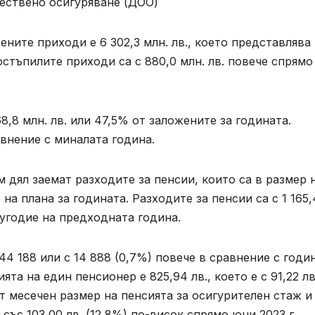
ствено осигуряване (ДОО)
ените приходи е 6 302,3 млн. лв., което представлява
стъпилите приходи са с 880,0 млн. лв. повече спрямо
8,8 млн. лв. или 47,5% от заложените за годината.
равнение с миналата година.
 дял заемат разходите за пенсии, които са в размер 
 на плана за годината. Разходите за пенсии са с 1 165,
лугодие на предходната година.
44 188 или с 14 888 (0,7%) повече в сравнение с годи
та на един пенсионер е 825,94 лв., което е с 91,22 лв
т месечен размер на пенсията за осигурителен стаж и
 със 103,00 лв. (12,8%) по-висок спрямо юни 2023 г.