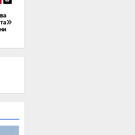
ва
та
чни