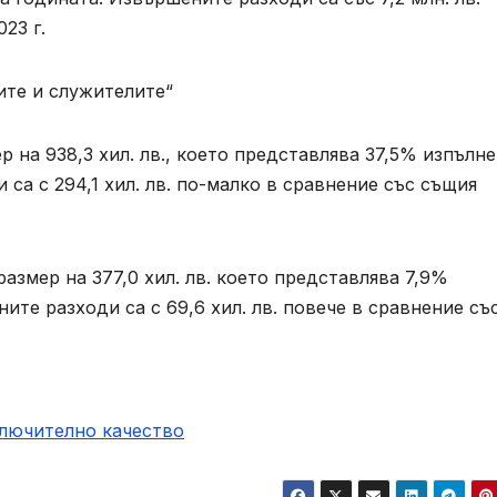
23 г.
те и служителите“
 на 938,3 хил. лв., което представлява 37,5% изпълн
 са с 294,1 хил. лв. по-малко в сравнение със същия
азмер на 377,0 хил. лв. което представлява 7,9%
ите разходи са с 69,6 хил. лв. повече в сравнение съ
ключително качество