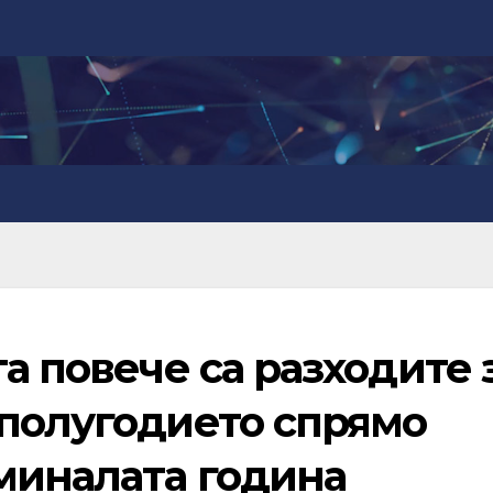
а повече са разходите 
 полугодието спрямо
миналата година