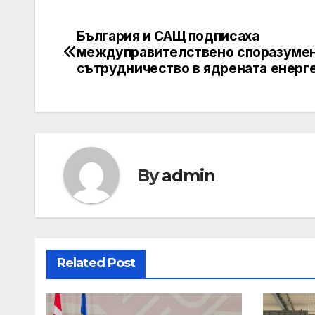
България и САЩ подписаха
Post
междуправителствено споразумен
navigation
сътрудничество в ядрената енерг
By
admin
Related Post