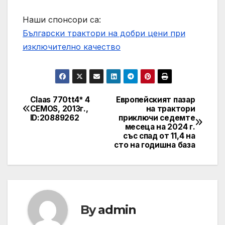
Наши спонсори са:
Български трактори на добри цени при
изключително качество
Claas 770tt4* 4
Европейският пазар
Post
CEMOS, 2013г.,
на трактори
ID:20889262
приключи седемте
navigation
месеца на 2024 г.
със спад от 11,4 на
сто на годишна база
By
admin