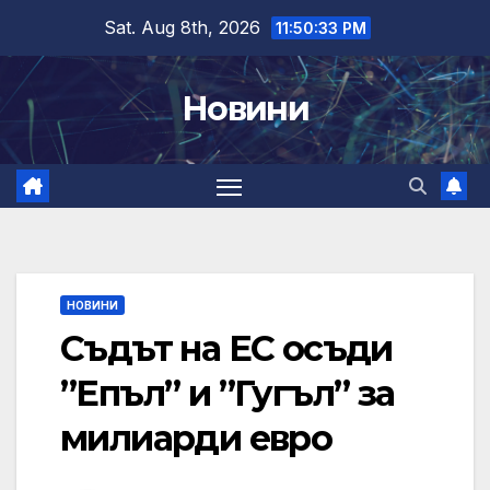
Skip
Sat. Aug 8th, 2026
11:50:34 PM
to
content
Новини
НОВИНИ
Съдът на ЕС осъди
”Епъл” и ”Гугъл” за
милиарди евро