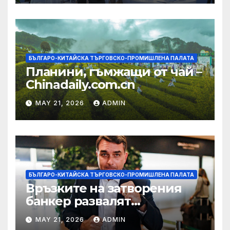
БЪЛГАРО-КИТАЙСКА ТЪРГОВСКО-ПРОМИШЛЕНА ПАЛАТА
Планини, гъмжащи от чай –
Chinadaily.com.cn
MAY 21, 2026
ADMIN
БЪЛГАРО-КИТАЙСКА ТЪРГОВСКО-ПРОМИШЛЕНА ПАЛАТА
Връзките на затворения
банкер развалят
надеждите на Флавио
MAY 21, 2026
ADMIN
Болсонаро за президент на