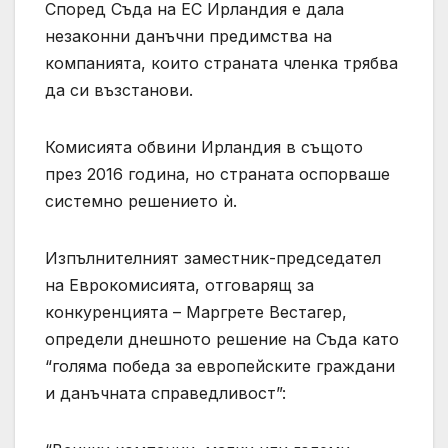
Според Съда на ЕС Ирландия е дала
незаконни данъчни предимства на
компанията, които страната членка трябва
да си възстанови.
Комисията обвини Ирландия в същото
през 2016 година, но страната оспорваше
системно решението ѝ.
Изпълнителният заместник-председател
на Еврокомисията, отговарящ за
конкуренцията – Маргрете Вестагер,
определи днешното решение на Съда като
“голяма победа за европейските граждани
и данъчната справедливост”: