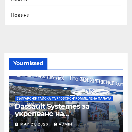
Новини
You missed
БЪЛГАРО-КИТАЙСКА ТЪРГОВСКО-ПРОМИШЛЕНА ПАЛАТА
Dassault Systemes за
укрепване на
изграждането на AI
MAY 21, 2026
ADMIN
екосистема в Китай