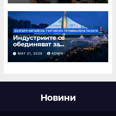
Бразилия
БЪЛГАРО-КИТАЙСКА ТЪРГОВСКО-ПРОМИШЛЕНА ПАЛАТА
Индустриите се
обединяват за
висококачествен растеж на
MAY 21, 2026
ADMIN
културния и
туристическия сектор
Новини