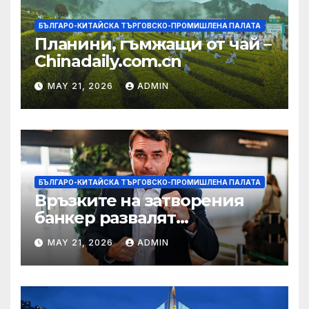
БЪЛГАРО-КИТАЙСКА ТЪРГОВСКО-ПРОМИШЛЕНА ПАЛАТА
Планини, гъмжащи от чай –
Chinadaily.com.cn
MAY 21, 2026
ADMIN
БЪЛГАРО-КИТАЙСКА ТЪРГОВСКО-ПРОМИШЛЕНА ПАЛАТА
Връзките на затворения
банкер развалят
надеждите на Флавио
MAY 21, 2026
ADMIN
Болсонаро за президент на
Бразилия