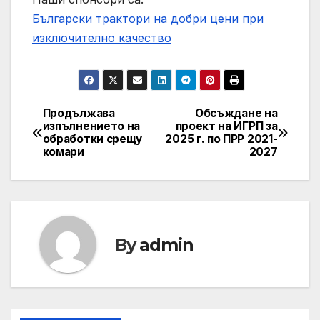
Български трактори на добри цени при
изключително качество
Продължава
Обсъждане на
Post
изпълнението на
проект на ИГРП за
обработки срещу
2025 г. по ПРР 2021-
navigation
комари
2027
By
admin