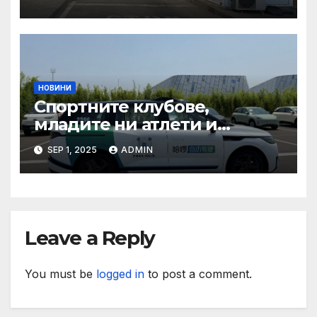
органи откриха нарушения
при пътувания
НОВИНИ
Спортните клубове,
младите ни атлети и
техните треньори имат
SEP 1, 2025
ADMIN
нужда от нашата подкрепа
и ние ще им я осигурим
Leave a Reply
You must be
logged in
to post a comment.