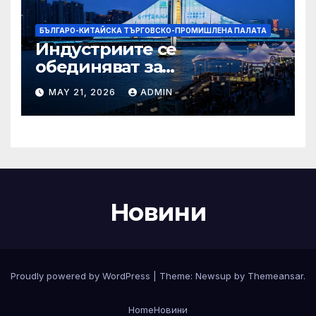
БЪЛГАРО-КИТАЙСКА ТЪРГОВСКО-ПРОМИШЛЕНА ПАЛАТА
Индустриите се
обединяват за
висококачествен растеж на
MAY 21, 2026
ADMIN
културния и
туристическия сектор
Новини
Proudly powered by WordPress
|
Theme:
Newsup
by
Themeansar
.
Home
Новини