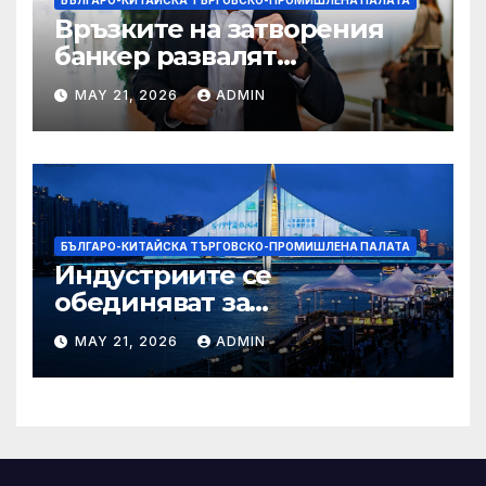
БЪЛГАРО-КИТАЙСКА ТЪРГОВСКО-ПРОМИШЛЕНА ПАЛАТА
Връзките на затворения
банкер развалят
надеждите на Флавио
MAY 21, 2026
ADMIN
Болсонаро за президент на
Бразилия
БЪЛГАРО-КИТАЙСКА ТЪРГОВСКО-ПРОМИШЛЕНА ПАЛАТА
Индустриите се
обединяват за
висококачествен растеж на
MAY 21, 2026
ADMIN
културния и
туристическия сектор