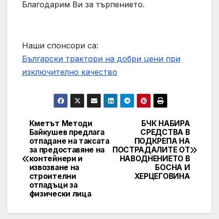
Благодарим Ви за търпението.
Наши спонсори са:
Български трактори на добри цени при
изключително качество
Кметът Методи
БЧК НАБИРА
Post
Байкушев предлага
СРЕДСТВА В
отпадане на таксата
ПОДКРЕПА НА
navigation
за предоставяне на
ПОСТРАДАЛИТЕ ОТ
контейнери и
НАВОДНЕНИЕТО В
извозване на
БОСНА И
строителни
ХЕРЦЕГОВИНА
отпадъци за
физически лица