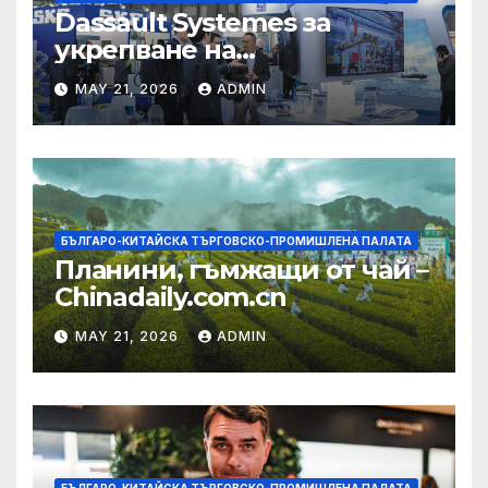
Dassault Systemes за
укрепване на
изграждането на AI
MAY 21, 2026
ADMIN
екосистема в Китай
БЪЛГАРО-КИТАЙСКА ТЪРГОВСКО-ПРОМИШЛЕНА ПАЛАТА
Планини, гъмжащи от чай –
Chinadaily.com.cn
MAY 21, 2026
ADMIN