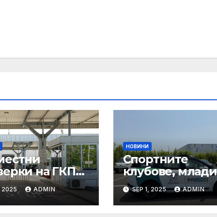
НОВИНИ
местни
Спортните
верки на ГКПП:
клубове, млади
истерството
ни атлети и
, 2025
ADMIN
SEP 1, 2025
ADMIN
уризма и
техните трень
тролните
имат нужда от