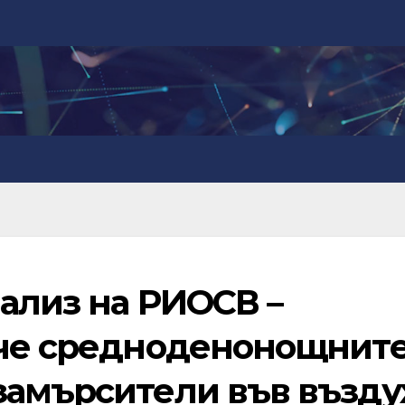
ализ на РИОСВ –
 че средноденонощнит
замърсители във възду