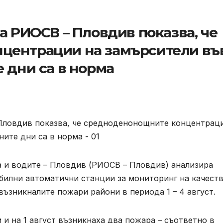
а РИОСВ – Пловдив показва, че
центрации на замърсители въ
 дни са в норма
а и водите – Пловдив (РИОСВ – Пловдив) анализира
билни автоматични станции за мониторинг на качест
възникналите пожари райони в периода 1 – 4 август.
 и на 1 август възникнаха два пожара – съответно в