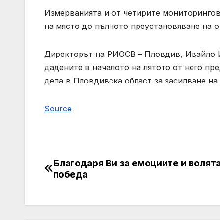
Измерванията и от четирите мониторингов
на място до пълното преустановяване на о
Директорът на РИОСВ – Пловдив, Ивайло Й
дадените в началото на лятото от него пр
депа в Пловдивска област за засилване н
Source
Благодаря Ви за емоциите и волята
Post
победа
navigation