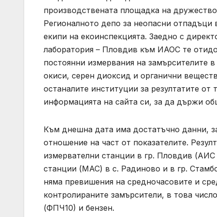
производствената площадка на дружество 
Регионалното депо за неопасни отпадъци 
екипи на екоинспекцията. Заедно с директ
лаборатория – Пловдив към ИАОС те отидо
постоянни измервания на замърсителите в 
окиси, серен диоксид и органични вещест
останалите институции за резултатите от
информацията на сайта си, за да държи о
Към днешна дата има достатъчно данни, з
отношение на част от показателите. Резул
измервателни станции в гр. Пловдив (АИС
станции (МАС) в с. Радиново и в гр. Стам
няма превишения на средночасовите и ср
контролираните замърсители, в това числ
(ФПЧ10) и бензен.