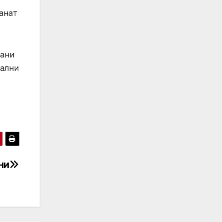
анат
вани
нални
ни