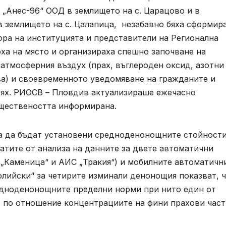
„Анес-96“ ООД в землището на с. Царацово и в
в землището на с. Цалапица, незабавно бяха сформир
ора на институцията и представители на Регионална
ха на място и организираха спешно започване на
атмосферния въздух (прах, въглероден оксид, азотни
ва) и своевременното уведомяване на гражданите и
 тях. РИОСВ – Пловдив актуализираше ежечасно
бществеността информирана.
а да бъдат установени средноденонощните стойности
татите от анализа на данните за двете автоматични
 „Каменица“ и АИС „Тракия“) и мобилните автоматичн
болийски“ за четирите изминали денонощия показват, 
едноденонощните пределни норми при нито един от
о по отношение концентрациите на фини прахови час