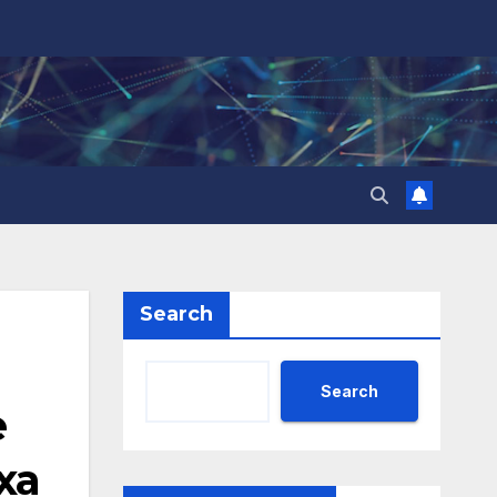
Search
Search
е
ха