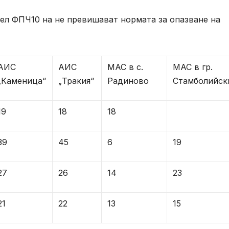
л ФПЧ10 на не превишават нормата за опазване на
АИС
АИС
МАС в с.
МАС в гр.
„Каменица“
„Тракия“
Радиново
Стамболийск
19
18
18
39
45
6
19
27
26
14
23
21
22
13
15