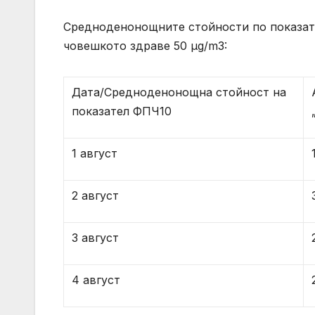
Средноденонощните стойности по показате
човешкото здраве 50 µg/m3:
Дата/Средноденонощна стойност на
показател ФПЧ10
1 август
2 август
3 август
4 август