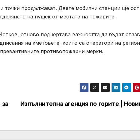
и точки продължават. Двете мобилни станции ще ост
тделянето на пушек от местата на пожарите.
отков, отново подчертава важността да бъдат спаз
едписания на кметовете, които са оператори на регио
а превантивните противопожарни мерки.
 за
Изпълнителна агенция по горите | Нови