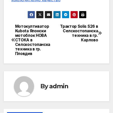
Мотокултиватор
Трактор Solis S26 в
Post
Kubota Японски
Селскостопанска
мотоблок НОВА
техника в гр.
navigation
СТОКА в
Карлово
Селскостопанска
техника в гр.
Пловдив
By
admin