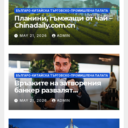
БЪЛГАРО-КИТАЙСКА ТЪРГОВСКО-ПРОМИШЛЕНА ПАЛАТА
Планини, гъмжащи от чай –
Chinadaily.com.cn
MAY 21, 2026
ADMIN
БЪЛГАРО-КИТАЙСКА ТЪРГОВСКО-ПРОМИШЛЕНА ПАЛАТА
Връзките на затворения
банкер развалят
надеждите на Флавио
MAY 21, 2026
ADMIN
Болсонаро за президент на
Бразилия