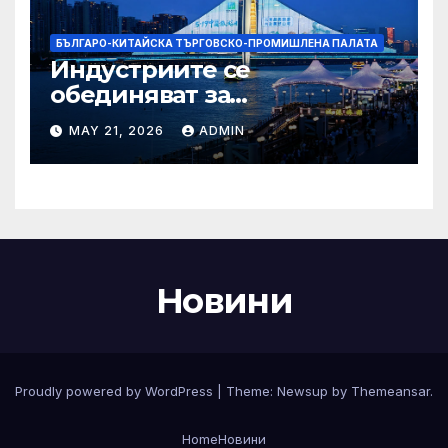
БЪЛГАРО-КИТАЙСКА ТЪРГОВСКО-ПРОМИШЛЕНА ПАЛАТА
Индустриите се
обединяват за
висококачествен растеж на
MAY 21, 2026
ADMIN
културния и
туристическия сектор
Новини
Proudly powered by WordPress
|
Theme:
Newsup
by
Themeansar
.
Home
Новини