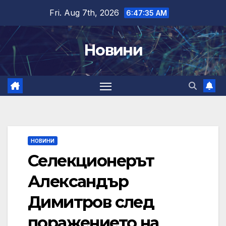
Skip
Fri. Aug 7th, 2026
6:47:36 AM
to
content
Новини
НОВИНИ
Селекционерът
Александър
Димитров след
поражението на