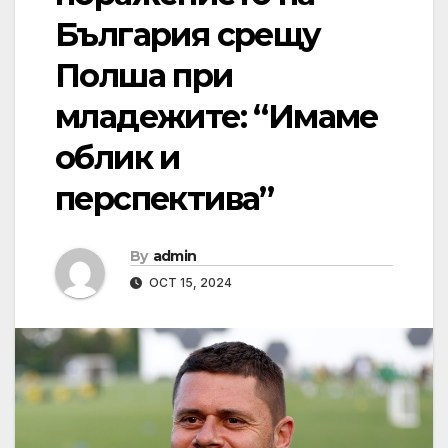
България срещу
Полша при
младежите: “Имаме
облик и
перспектива”
By
admin
OCT 15, 2024