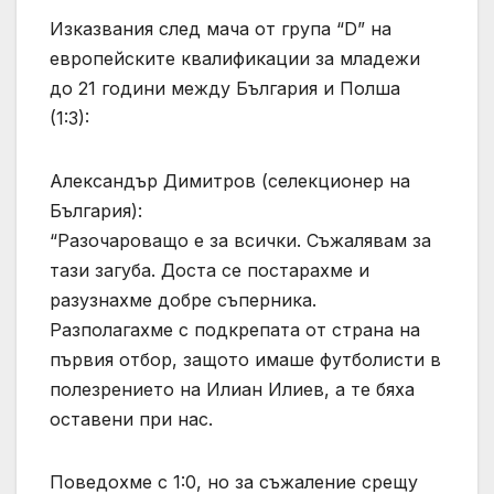
Изказвания след мача от група “D” на
европейските квалификации за младежи
до 21 години между България и Полша
(1:3):
Александър Димитров (селекционер на
България):
“Разочароващо е за всички. Съжалявам за
тази загуба. Доста се постарахме и
разузнахме добре съперника.
Разполагахме с подкрепата от страна на
първия отбор, защото имаше футболисти в
полезрението на Илиан Илиев, а те бяха
оставени при нас.
Поведохме с 1:0, но за съжаление срещу