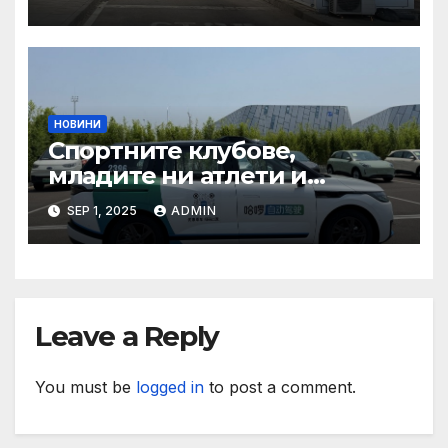
органи откриха нарушения
при пътувания
НОВИНИ
Спортните клубове,
младите ни атлети и
техните треньори имат
SEP 1, 2025
ADMIN
нужда от нашата подкрепа
и ние ще им я осигурим
Leave a Reply
You must be
logged in
to post a comment.