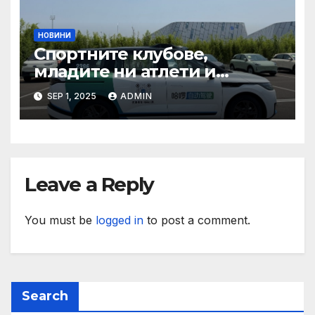
НОВИНИ
Спортните клубове,
младите ни атлети и
техните треньори имат
SEP 1, 2025
ADMIN
нужда от нашата подкрепа
и ние ще им я осигурим
Leave a Reply
You must be
logged in
to post a comment.
Search