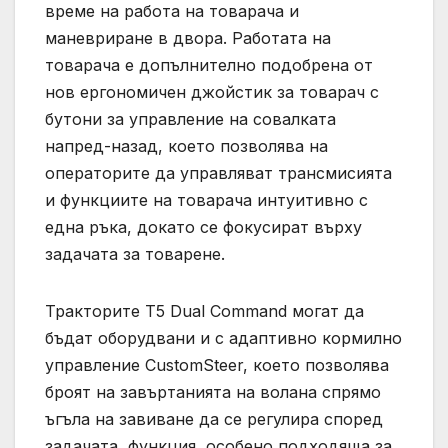
време на работа на товарача и
маневриране в двора. Работата на
товарача е допълнително подобрена от
нов ергономичен джойстик за товарач с
бутони за управление на совалката
напред-назад, което позволява на
операторите да управляват трансмисията
и функциите на товарача интуитивно с
една ръка, докато се фокусират върху
задачата за товарене.
Тракторите T5 Dual Command могат да
бъдат оборудвани и с адаптивно кормилно
управление CustomSteer, което позволява
броят на завъртанията на волана спрямо
ъгъла на завиване да се регулира според
задачата, функция, особено подходяща за