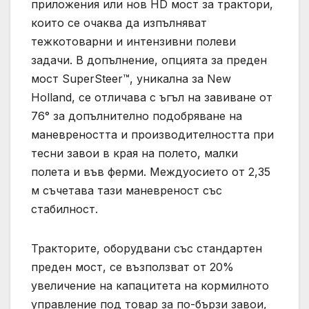
приложения или нов HD мост за трактори,
които се очаква да изпълняват
тежкотоварни и интензивни полеви
задачи. В допълнение, опцията за преден
мост SuperSteer™, уникална за New
Holland, се отличава с ъгъл на завиване от
76° за допълнително подобряване на
маневреността и производителността при
тесни завои в края на полето, малки
полета и във ферми. Междуосието от 2,35
м съчетава тази маневреност със
стабилност.
Тракторите, оборудвани със стандартен
преден мост, се възползват от 20%
увеличение на капацитета на кормилното
управление под товар за по-бързи завои,