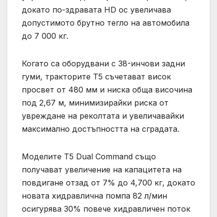
докато по-здравата HD ос увеличава
допустимото брутно тегло на автомобила
до 7 000 кг.
Когато са оборудвани с 38-инчови задни
гуми, тракторите T5 съчетават висок
просвет от 480 мм и ниска обща височина
под 2,67 м, минимизирайки риска от
увреждане на реколтата и увеличавайки
максимално достъпността на сградата.
Моделите T5 Dual Command също
получават увеличение на капацитета на
повдигане отзад от 7% до 4,700 кг, докато
новата хидравлична помпа 82 л/мин
осигурява 30% повече хидравличен поток