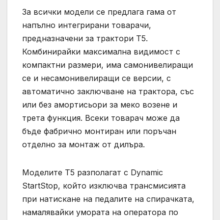
За всички модели се предлага гама от
напълно интегрирани товарачи,
предназначени за трактори T5.
Комбинирайки максимална видимост с
компактни размери, има самонивелиращи
се и несамонивелиращи се версии, с
автоматично заключване на трактора, със
или без амортисьори за меко возене и
трета функция. Всеки товарач може да
бъде фабрично монтиран или поръчан
отделно за монтаж от дилъра.
Моделите T5 разполагат с Dynamic
StartStop, който изключва трансмисията
при натискане на педалите на спирачката,
намалявайки умората на оператора по