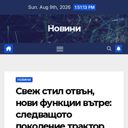
Skip
Sun. Aug 9th, 2026
1:51:14 PM
to
content
Новини
НОВИНИ
Свеж стил отвън,
нови функции вътре:
следващото
поколение трактор