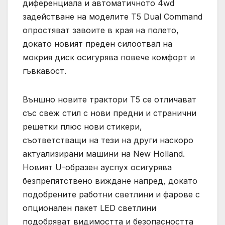
диференциала и автоматичното 4wd
задействане на моделите T5 Dual Command
опростяват завоите в края на полето,
докато новият преден силоотвал на
мокрия диск осигурява повече комфорт и
гъвкавост.
Външно новите трактори T5 се отличават
със свеж стил с нови предни и странични
решетки плюс нови стикери,
съответстващи на тези на други наскоро
актуализирани машини на New Holland.
Новият U-образен ауспух осигурява
безпрепятствено виждане напред, докато
подобрените работни светлини и фарове с
опционален пакет LED светлини
подобряват видимостта и безопасността