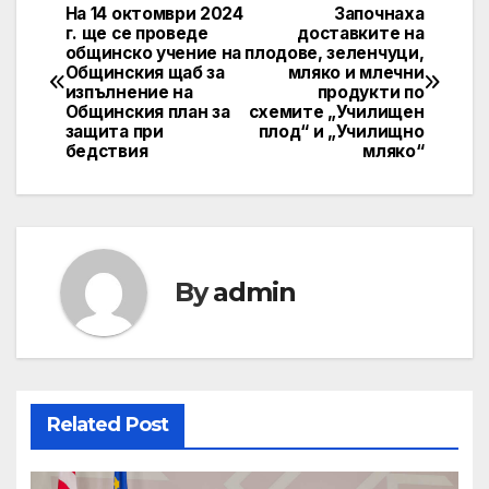
На 14 октомври 2024
Започнаха
Post
г. ще се проведе
доставките на
общинско учение на
плодове, зеленчуци,
navigation
Общинския щаб за
мляко и млечни
изпълнение на
продукти по
Общинския план за
схемите „Училищен
защита при
плод“ и „Училищно
бедствия
мляко“
By
admin
Related Post