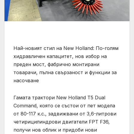
Най-новият стил на New Holland: По-голям
хидравличен капацитет, нов избор на
преден мост, фабрично монтирани
товарачи, пълна свързаност и функции за
насочване
Гамата трактори New Holland T5 Dual
Command, която се състои от пет модела
от 80-117 к.с., задвижвани от 3,6-литрови
четирицилиндрови двигатели FPT F36,
получи нов облик и придоби нови