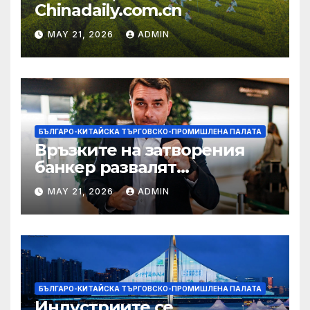
Chinadaily.com.cn
MAY 21, 2026
ADMIN
БЪЛГАРО-КИТАЙСКА ТЪРГОВСКО-ПРОМИШЛЕНА ПАЛАТА
Връзките на затворения
банкер развалят
надеждите на Флавио
MAY 21, 2026
ADMIN
Болсонаро за президент на
Бразилия
БЪЛГАРО-КИТАЙСКА ТЪРГОВСКО-ПРОМИШЛЕНА ПАЛАТА
Индустриите се