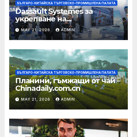
БЪЛГАРО-КИТАЙСКА ТЪРГОВСКО-ПРОМИШЛЕНА ПАЛАТА
Dassault Systemes за
укрепване на
изграждането на AI
MAY 21, 2026
ADMIN
екосистема в Китай
БЪЛГАРО-КИТАЙСКА ТЪРГОВСКО-ПРОМИШЛЕНА ПАЛАТА
Планини, гъмжащи от чай –
Chinadaily.com.cn
MAY 21, 2026
ADMIN