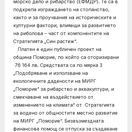
морско дело и рибарство (ЕФМДР). Те са в
подкрепа изграждането на стопанство,
както и за проучвания на историческите и
културни фактори, влияещи за развитието
на риболова – част от компонентите на
Стратегията „Син растеж“.
Платен е един публичен проект на
община Поморие, по който са оторизирани
76 164 лв. Средствата са по мярка 3
„Подобряване и използване на
екологичните дадености на МИРГ
„Поморие“ за рибарство и аквакултури, и
смекчаване на въздействието от
изменението на климата“ от Стратегията
за водено от общностите местно развитие
на МИРГ „Поморие“. Безвъзмездната
финансова помощ се отпуска за създаване