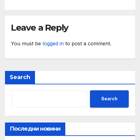
и ние ще им я осигурим
Leave a Reply
You must be
logged in
to post a comment.
Search
Search
Последни новини