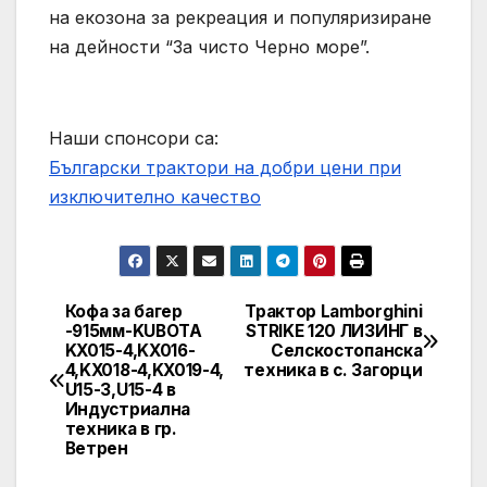
на екозона за рекреация и популяризиране
на дейности “За чисто Черно море”.
Наши спонсори са:
Български трактори на добри цени при
изключително качество
Кофа за багер
Трактор Lamborghini
Post
-915мм-KUBOTA
STRIKE 120 ЛИЗИНГ в
KX015-4,KX016-
Селскостопанска
navigation
4,KX018-4,KX019-4,
техника в с. Загорци
U15-3,U15-4 в
Индустриална
техника в гр.
Ветрен