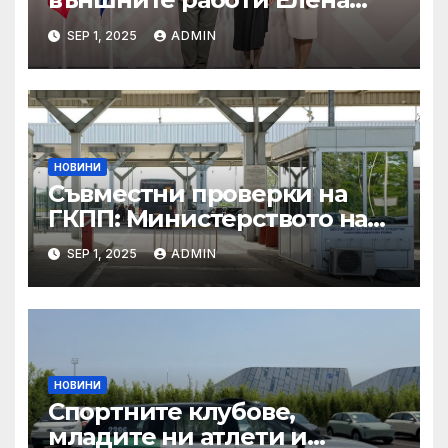
Шекерлетова участва в
SEP 1, 2025
ADMIN
неформалната среща на
министрите на външните
работи на ЕС във формат
„Гимних“ на 30 август 2025 г.
в Копенхаген
НОВИНИ
Съвместни проверки на
ГКПП: Министерството на
туризма и контролните
SEP 1, 2025
ADMIN
органи откриха нарушения
при пътувания
НОВИНИ
Спортните клубове,
младите ни атлети и