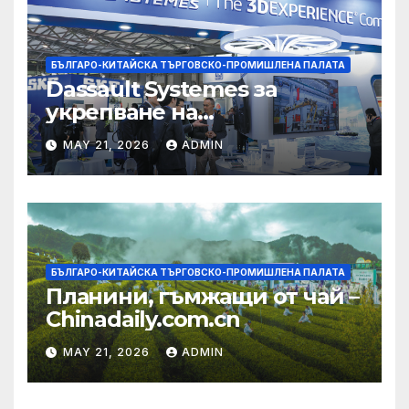
БЪЛГАРО-КИТАЙСКА ТЪРГОВСКО-ПРОМИШЛЕНА ПАЛАТА
Dassault Systemes за
укрепване на
изграждането на AI
MAY 21, 2026
ADMIN
екосистема в Китай
БЪЛГАРО-КИТАЙСКА ТЪРГОВСКО-ПРОМИШЛЕНА ПАЛАТА
Планини, гъмжащи от чай –
Chinadaily.com.cn
MAY 21, 2026
ADMIN