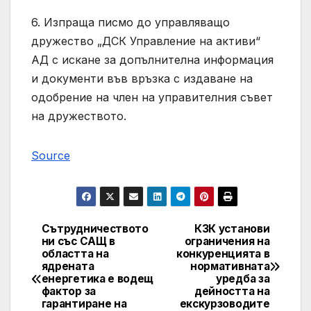
6. Изпраща писмо до управляващо
дружество „ДСК Управление на активи“
АД с искане за допълнителна информация
и документи във връзка с издаване на
одобрение на член на управителния съвет
на дружеството.
Source
Сътрудничеството
КЗК установи
Post
ни със САЩ в
ограничения на
областта на
конкуренцията в
navigation
ядрената
нормативната
енергетика е водещ
уредба за
фактор за
дейността на
гарантиране на
екскурзоводите