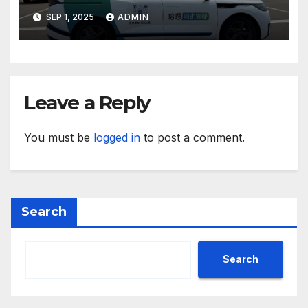
техните треньори имат
SEP 1, 2025
ADMIN
нужда от нашата подкрепа
и ние ще им я осигурим
Leave a Reply
You must be
logged in
to post a comment.
Search
Search