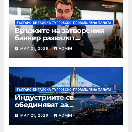
БЪЛГАРО-КИТАЙСКА ТЪРГОВСКО-ПРОМИШЛЕНА ПАЛАТА
Връзките на затворения
банкер развалят
надеждите на Флавио
MAY 21, 2026
ADMIN
Болсонаро за президент на
Бразилия
БЪЛГАРО-КИТАЙСКА ТЪРГОВСКО-ПРОМИШЛЕНА ПАЛАТА
Индустриите се
обединяват за
висококачествен растеж на
MAY 21, 2026
ADMIN
културния и
туристическия сектор