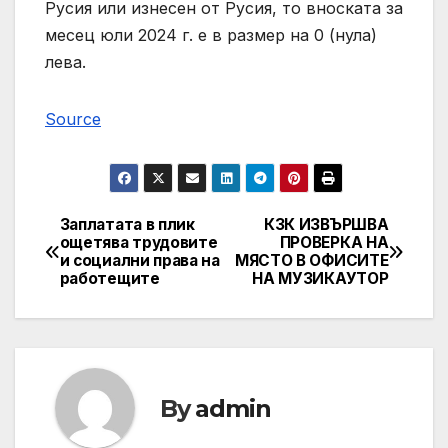
Русия или изнесен от Русия, то вноската за
месец юли 2024 г. е в размер на 0 (нула)
лева.
Source
Заплатата в плик
КЗК ИЗВЪРШВА
Post
ощетява трудовите
ПРОВЕРКА НА
и социални права на
МЯСТО В ОФИСИТЕ
navigation
работещите
НА МУЗИКАУТОР
By
admin