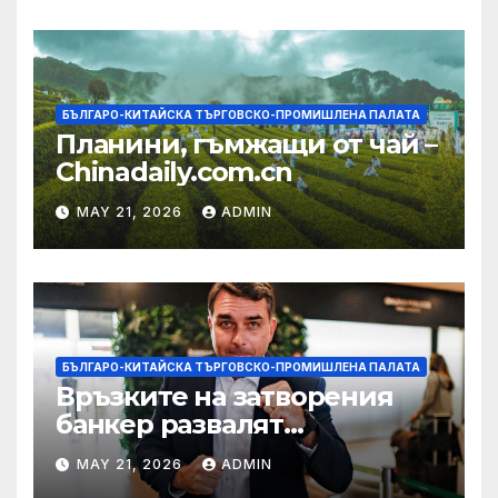
БЪЛГАРО-КИТАЙСКА ТЪРГОВСКО-ПРОМИШЛЕНА ПАЛАТА
Планини, гъмжащи от чай –
Chinadaily.com.cn
MAY 21, 2026
ADMIN
БЪЛГАРО-КИТАЙСКА ТЪРГОВСКО-ПРОМИШЛЕНА ПАЛАТА
Връзките на затворения
банкер развалят
надеждите на Флавио
MAY 21, 2026
ADMIN
Болсонаро за президент на