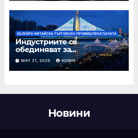
Бразилия
БЪЛГАРО-КИТАЙСКА ТЪРГОВСКО-ПРОМИШЛЕНА ПАЛАТА
Индустриите се
обединяват за
висококачествен растеж на
MAY 21, 2026
ADMIN
културния и
туристическия сектор
Новини