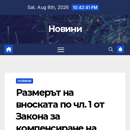
Skip
Sat. Aug 8th, 2026
10:42:42 PM
to
content
Новини
НОВИНИ
Размерът на
вноската по чл. 1 от
Закона за
компенсиране на