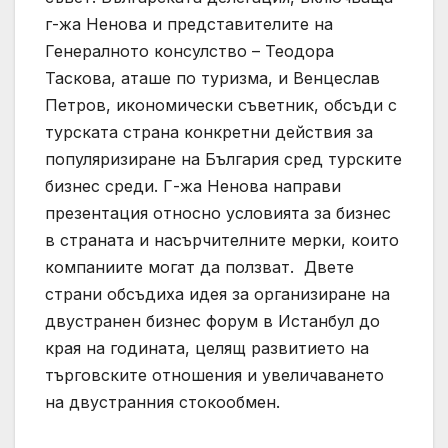
г-жа Ненова и представителите на
Генералното консулство – Теодора
Таскова, аташе по туризма, и Венцеслав
Петров, икономически съветник, обсъди с
турската страна конкретни действия за
популяризиране на България сред турските
бизнес среди. Г-жа Ненова направи
презентация относно условията за бизнес
в страната и насърчителните мерки, които
компаниите могат да ползват. Двете
страни обсъдиха идея за организиране на
двустранен бизнес форум в Истанбул до
края на годината, целящ развитието на
търговските отношения и увеличаването
на двустранния стокообмен.