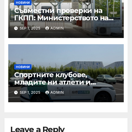
НОВИНИ
Съвместни проверки на
ГКПП: Министерството на
туризма и контролните
SEP 1, 2025
ADMIN
органи откриха нарушения
при пътувания
НОВИНИ
Спортните клубове,
младите ни атлети и
техните треньори имат
SEP 1, 2025
ADMIN
нужда от нашата подкрепа
и ние ще им я осигурим
Leave a Reply