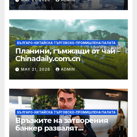
екосистема в Китай
БЪЛГАРО-КИТАЙСКА ТЪРГОВСКО-ПРОМИШЛЕНА ПАЛАТА
Планини, гъмжащи от чай –
Chinadaily.com.cn
MAY 21, 2026
ADMIN
БЪЛГАРО-КИТАЙСКА ТЪРГОВСКО-ПРОМИШЛЕНА ПАЛАТА
Връзките на затворения
банкер развалят
надеждите на Флавио