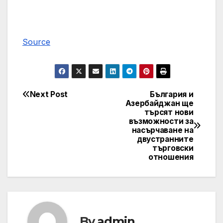
Source
Next Post
България и
Post
Азербайджан ще
търсят нови
navigation
възможности за
насърчаване на
двустранните
търговски
отношения
By
admin