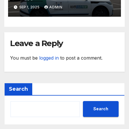
техните треньори имат
SEP 1, 2025
ADMIN
нужда от нашата подкрепа
и ние ще им я осигурим
Leave a Reply
You must be
logged in
to post a comment.
Search
Search