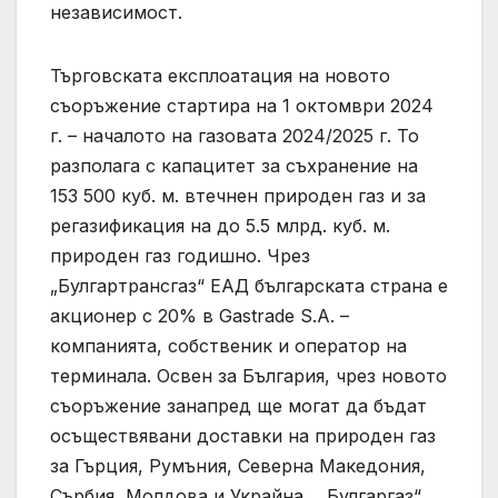
независимост.
Търговската експлоатация на новото
съоръжение стартира на 1 октомври 2024
г. – началото на газовата 2024/2025 г. То
разполага с капацитет за съхранение на
153 500 куб. м. втечнен природен газ и за
регазификация на до 5.5 млрд. куб. м.
природен газ годишно. Чрез
„Булгартрансгаз“ ЕАД българската страна е
акционер с 20% в Gastrade S.A. –
компанията, собственик и оператор на
терминала. Освен за България, чрез новото
съоръжение занапред ще могат да бъдат
осъществявани доставки на природен газ
за Гърция, Румъния, Северна Македония,
Сърбия, Молдова и Украйна. „Булгаргаз“