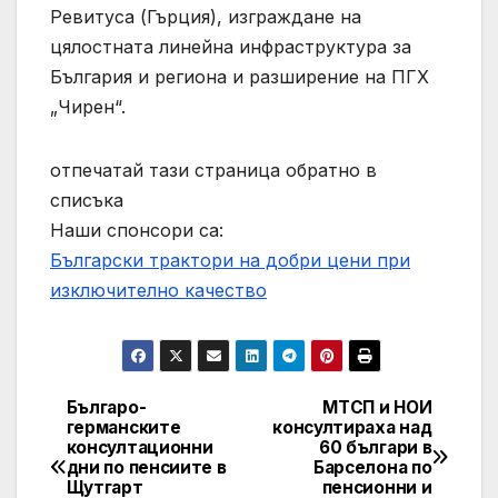
Ревитуса (Гърция), изграждане на
цялостната линейна инфраструктура за
България и региона и разширение на ПГХ
„Чирен“.
отпечатай тази страница обратно в
списъка
Наши спонсори са:
Български трактори на добри цени при
изключително качество
Българо-
МТСП и НОИ
Post
германските
консултираха над
консултационни
60 българи в
navigation
дни по пенсиите в
Барселона по
Щутгарт
пенсионни и