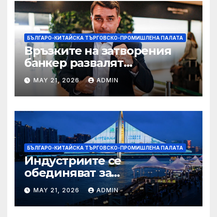
БЪЛГАРО-КИТАЙСКА ТЪРГОВСКО-ПРОМИШЛЕНА ПАЛАТА
Връзките на затворения
банкер развалят
надеждите на Флавио
MAY 21, 2026
ADMIN
Болсонаро за президент на
Бразилия
БЪЛГАРО-КИТАЙСКА ТЪРГОВСКО-ПРОМИШЛЕНА ПАЛАТА
Индустриите се
обединяват за
висококачествен растеж на
MAY 21, 2026
ADMIN
културния и
туристическия сектор