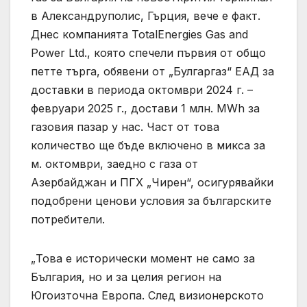
в Александруполис, Гърция, вече е факт.
Днес компанията TotalEnergies Gas and
Power Ltd., която спечели първия от общо
петте търга, обявени от „Булгаргаз“ ЕАД за
доставки в периода октомври 2024 г. –
февруари 2025 г., достави 1 млн. MWh за
газовия пазар у нас. Част от това
количество ще бъде включено в микса за
м. октомври, заедно с газа от
Азербайджан и ПГХ „Чирен“, осигурявайки
подобрени ценови условия за българските
потребители.
„Това е исторически момент не само за
България, но и за целия регион на
Югоизточна Европа. След визионерското