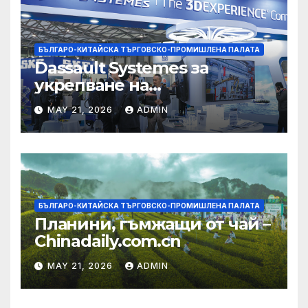
БЪЛГАРО-КИТАЙСКА ТЪРГОВСКО-ПРОМИШЛЕНА ПАЛАТА
Dassault Systemes за
укрепване на
изграждането на AI
MAY 21, 2026
ADMIN
екосистема в Китай
БЪЛГАРО-КИТАЙСКА ТЪРГОВСКО-ПРОМИШЛЕНА ПАЛАТА
Планини, гъмжащи от чай –
Chinadaily.com.cn
MAY 21, 2026
ADMIN