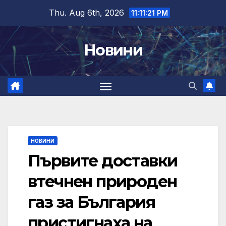
Skip
Thu. Aug 6th, 2026
11:11:22 PM
to
content
Новини
НОВИНИ
Първите доставки
втечнен природен
газ за България
пристигнаха на