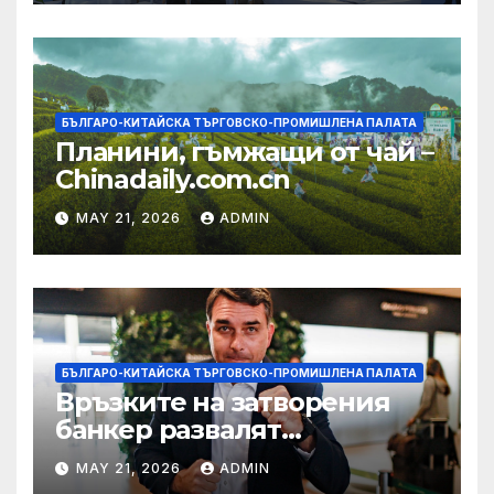
БЪЛГАРО-КИТАЙСКА ТЪРГОВСКО-ПРОМИШЛЕНА ПАЛАТА
Планини, гъмжащи от чай –
Chinadaily.com.cn
MAY 21, 2026
ADMIN
БЪЛГАРО-КИТАЙСКА ТЪРГОВСКО-ПРОМИШЛЕНА ПАЛАТА
Връзките на затворения
банкер развалят
надеждите на Флавио
MAY 21, 2026
ADMIN
Болсонаро за президент на