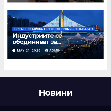
Бразилия
БЪЛГАРО-КИТАЙСКА ТЪРГОВСКО-ПРОМИШЛЕНА ПАЛАТА
Индустриите се
обединяват за
висококачествен растеж на
MAY 21, 2026
ADMIN
културния и
туристическия сектор
Новини