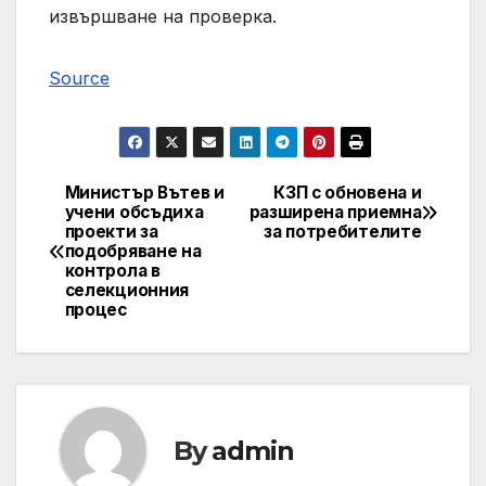
извършване на проверка.
Source
Министър Вътев и
КЗП с обновена и
Post
учени обсъдиха
разширена приемна
проекти за
за потребителите
navigation
подобряване на
контрола в
селекционния
процес
By
admin