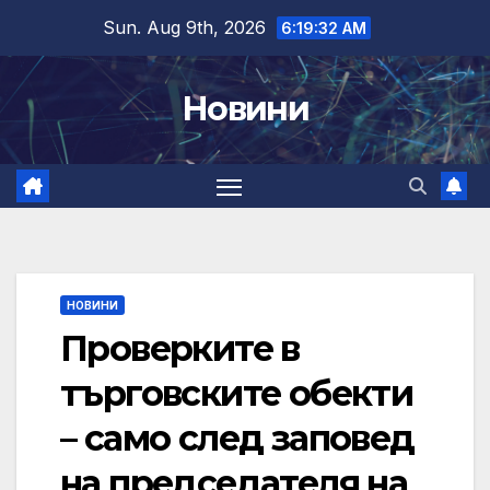
Skip
Sun. Aug 9th, 2026
6:19:33 AM
to
content
Новини
НОВИНИ
Проверките в
търговските обекти
– само след заповед
на председателя на