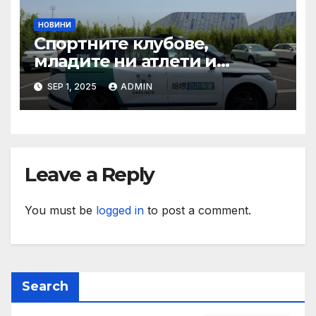
НОВИНИ
Спортните клубове,
младите ни атлети и
техните треньори имат
SEP 1, 2025
ADMIN
нужда от нашата подкрепа
и ние ще им я осигурим
Leave a Reply
You must be
logged in
to post a comment.
Search