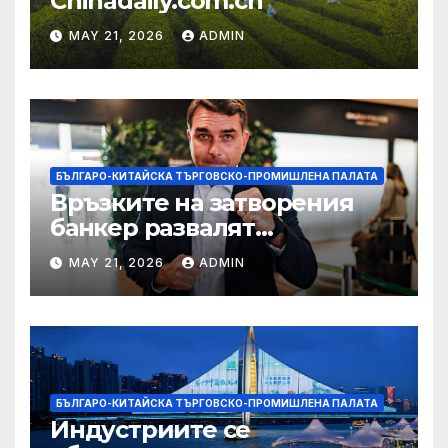
Chinadaily.com.cn
MAY 21, 2026
ADMIN
БЪЛГАРО-КИТАЙСКА ТЪРГОВСКО-ПРОМИШЛЕНА ПАЛАТА
Връзките на затворения
банкер развалят
надеждите на Флавио
MAY 21, 2026
ADMIN
Болсонаро за президент на
Бразилия
БЪЛГАРО-КИТАЙСКА ТЪРГОВСКО-ПРОМИШЛЕНА ПАЛАТА
Индустриите се