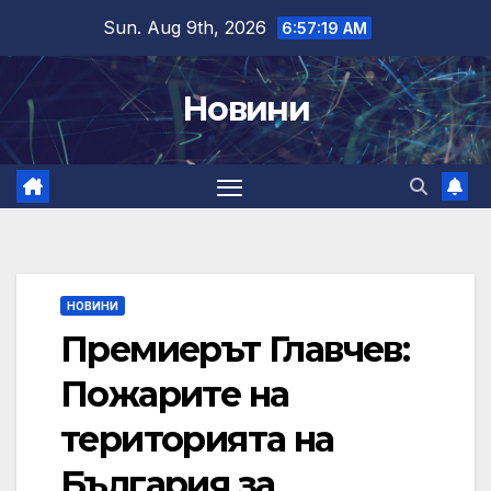
Skip
Sun. Aug 9th, 2026
6:57:20 AM
to
content
Новини
НОВИНИ
Премиерът Главчев:
Пожарите на
територията на
България за