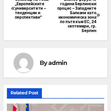
Post
„Европейските
години Берлински
университети –
процес – Западните
navigation
тенденции и
Балкани като
перспективи“
икономическа зона
по пътя към ЕС, 24
септември, гр.
Берлин
By
admin
Related Post