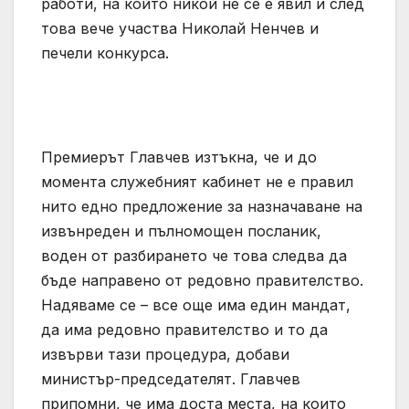
работи, на който никой не се е явил и след
това вече участва Николай Ненчев и
печели конкурса.
Премиерът Главчев изтъкна, че и до
момента служебният кабинет не е правил
нито едно предложение за назначаване на
извънреден и пълномощен посланик,
воден от разбирането че това следва да
бъде направено от редовно правителство.
Надяваме се – все още има един мандат,
да има редовно правителство и то да
извърви тази процедура, добави
министър-председателят. Главчев
припомни, че има доста места, на които