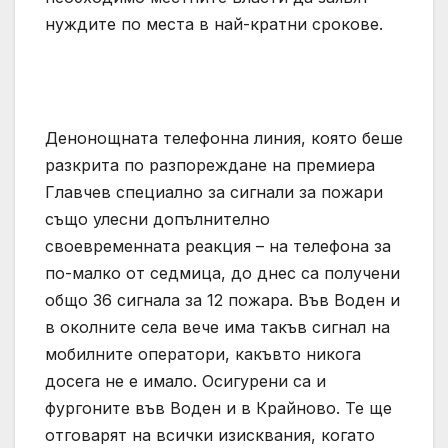
нуждите по места в най-кратни срокове.
Денонощната телефонна линия, която беше
разкрита по разпореждане на премиера
Главчев специално за сигнали за пожари
също улесни допълнително
своевременната реакция – на телефона за
по-малко от седмица, до днес са получени
общо 36 сигнала за 12 пожара. Във Воден и
в околните села вече има такъв сигнал на
мобилните оператори, какъвто никога
досега не е имало. Осигурени са и
фургоните във Воден и в Крайново. Те ще
отговарят на всички изисквания, когато