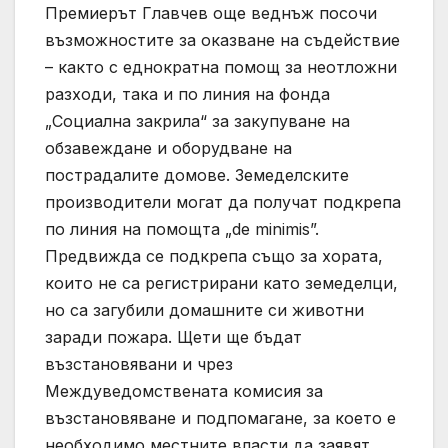
Премиерът Главчев още веднъж посочи
възможностите за оказване на съдействие
– както с еднократна помощ за неотложни
разходи, така и по линия на фонда
„Социална закрила“ за закупуване на
обзавеждане и оборудване на
пострадалите домове. Земеделските
производители могат да получат подкрепа
по линия на помощта „de minimis”.
Предвижда се подкрепа също за хората,
които не са регистрирани като земеделци,
но са загубили домашните си животни
заради пожара. Щети ще бъдат
възстановявани и чрез
Междуведомствената комисия за
възстановяване и подпомагане, за което е
необходимо местните власти да заявят