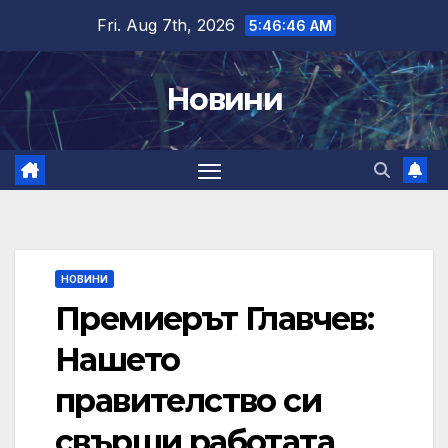
Skip
Fri. Aug 7th, 2026
5:46:47 AM
to
content
Новини
НОВИНИ
Премиерът Главчев:
Нашето
правителство си
свърши работата