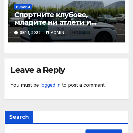
НОВИНИ
Спортните клубове,
младите ни атлети и
техните треньори имат
SEP 1, 2025
ADMIN
нужда от нашата подкрепа
и ние ще им я осигурим
Leave a Reply
You must be
logged in
to post a comment.
Search