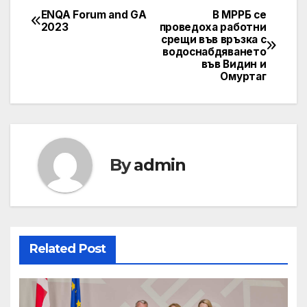
ENQA Forum and GA
В МРРБ се
Post
2023
проведоха работни
срещи във връзка с
navigation
водоснабдяването
във Видин и
Омуртаг
By
admin
Related Post