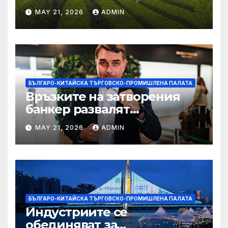
MAY 21, 2026
ADMIN
БЪЛГАРО-КИТАЙСКА ТЪРГОВСКО-ПРОМИШЛЕНА ПАЛАТА
Връзките на затворения
банкер развалят
надеждите на Флавио
MAY 21, 2026
ADMIN
Болсонаро за президент на
Бразилия
БЪЛГАРО-КИТАЙСКА ТЪРГОВСКО-ПРОМИШЛЕНА ПАЛАТА
Индустриите се
обединяват за