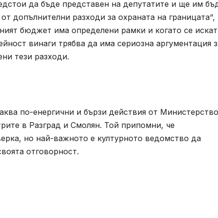
дстои да бъде представен на депутатите и ще им бъ
т допълнителни разходи за охраната на границата“, 
ният бюджет има определени рамки и когато се искат
ейност винаги трябва да има сериозна аргументация з
ени тези разходи.
аква по-енергични и бързи действия от Министерство
трите в Разград и Смолян. Той припомни, че
рка, но най-важното е културното ведомство да
своята отговорност.