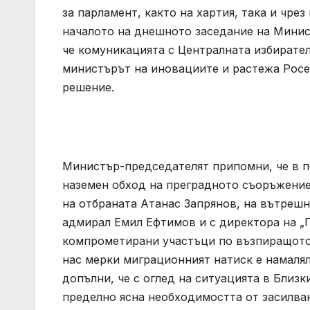
за парламент, както на хартия, така и чре
началото на днешното заседание на Минис
че комуникацията с Централната избирател
министърът на иновациите и растежа Росе
решение.
Министър-председателят припомни, че в п
наземен обход на преградното съоръжение
на отбраната Атанас Запрянов, на вътрешн
адмирал Емил Ефтимов и с директора на „Г
компрометирани участъци по възпиращото
нас мерки миграционният натиск е намалял 
допълни, че с оглед на ситуацията в Близ
пределно ясна необходимостта от засилван