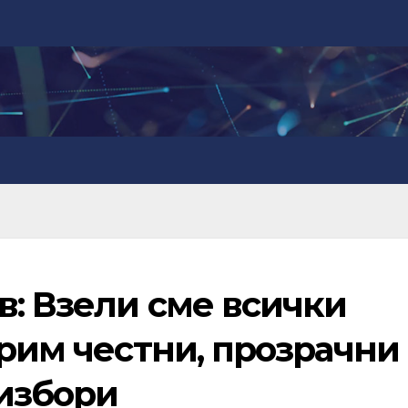
в: Взели сме всички
урим честни, прозрачни
избори