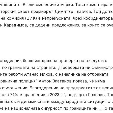
з машините. Взели сме всички мерки. Това коментира в
терския съвет премиерът Димитър Главчев. Той допъ
на комисия (ЦИК) е непрекъсната, чрез координатора
н Карадимов, са дадени предложения, за които се оч
онеделник беше извършена проверка по въздух и с
 по границата на страната. „Проверката ни с минист
ите работи Атанас Илков, с началника на отбраната
ранична полиция“ Антон Златанов показа, че няма
 съоръжение. Благодарение на предприетите от всич
със 71% в сравнение с 2023 г.“, подчерта Главчев. То
кия изток и динамиката в международната ситуация ст
е на националната сигурност по границите ни. „По т