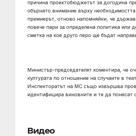
причина проектобюджетът за догодина пре
обърнато внимание върху необходимостта о
премиерът, отново напомняйки, че държав
повече пари за определена политика или д
сметка на кое друго перо ще бъдат направ
Министър-председателят коментира, че оч
културата по отношение на случаите в теа
Инспекторатът на МС също извършва прове
идентифицира виновните и те да понесат 
Видео