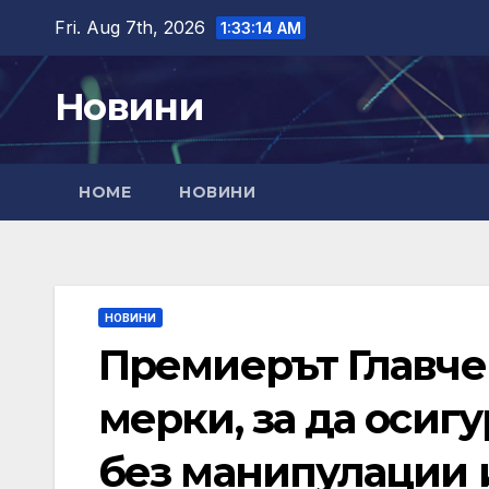
Skip
Fri. Aug 7th, 2026
1:33:15 AM
to
content
Новини
HOME
НОВИНИ
НОВИНИ
Премиерът Главче
мерки, за да осиг
без манипулации 