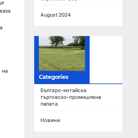
де
каза
August 2024
а
 на
Categories
Българо-китайска
търговско-промишлена
палата
Новини