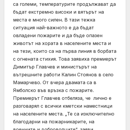
са големи, температурите продължават да
бъдат екстремно високи и вятърът на
места е много силен. В тази тежка
ситуация най-важното е да бъдат
овладени пожарите и да бъде опазен
животът на хората в населените места и
на тези, които са на първа линия в борбата
с огнената стихия. Това заявиха премиерът
Димитър Главчев и министърът на
вътрешните работи Калин Стоянов в село
Мамарчево. От вчера двамата са в
Ямболско във връзка с пожарите.
Премиерът Главчев отбеляза, че лично е
разговарял с всички кметски наместници
на населените места. „Те са изключително
благодарни на пожарникарите, на
военните и доброволците“, заяви