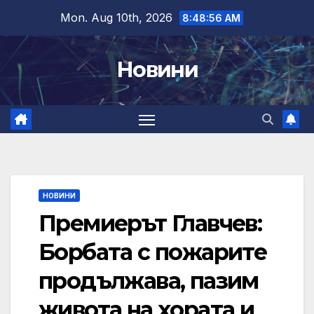
Skip
Mon. Aug 10th, 2026
8:48:57 AM
to
content
Новини
НОВИНИ
Премиерът Главчев:
Борбата с пожарите
продължава, пазим
живота на хората и