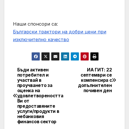
Наши спонсори са:
Български трактори на добри цени при
изключително качество
Бъди активен
ИА ГИТ: 22
Post
потребител и
септември се
участвай в
компенсира с
navigation
проучването за
допълнителен
оценка на
почивен ден
удовлетвореността
Ви от
предоставяните
услуги/продукти в
небанковия
финансов сектор