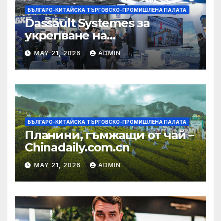
БЪЛГАРО-КИТАЙСКА ТЪРГОВСКО-ПРОМИШЛЕНА ПАЛАТА
Dassault Systemes за
укрепване на
изграждането на AI
MAY 21, 2026
ADMIN
екосистема в Китай
БЪЛГАРО-КИТАЙСКА ТЪРГОВСКО-ПРОМИШЛЕНА ПАЛАТА
Планини, гъмжащи от чай –
Chinadaily.com.cn
MAY 21, 2026
ADMIN