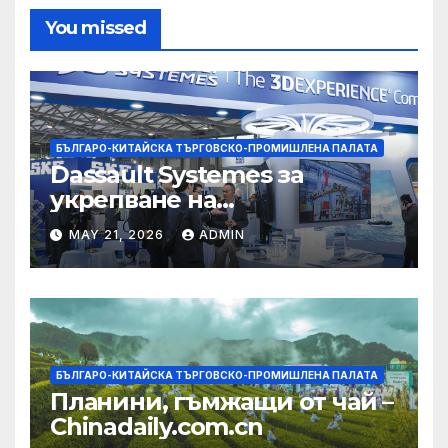
You missed
БЪЛГАРО-КИТАЙСКА ТЪРГОВСКО-ПРОМИШЛЕНА ПАЛАТА
Dassault Systemes за
укрепване на
изграждането на AI
MAY 21, 2026
ADMIN
екосистема в Китай
БЪЛГАРО-КИТАЙСКА ТЪРГОВСКО-ПРОМИШЛЕНА ПАЛАТА
Планини, гъмжащи от чай –
Chinadaily.com.cn