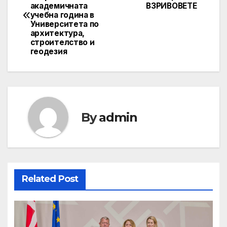
navigation
академичната
ВЗРИВОВЕТЕ
учебна година в
Университета по
архитектура,
строителство и
геодезия
By
admin
Related Post