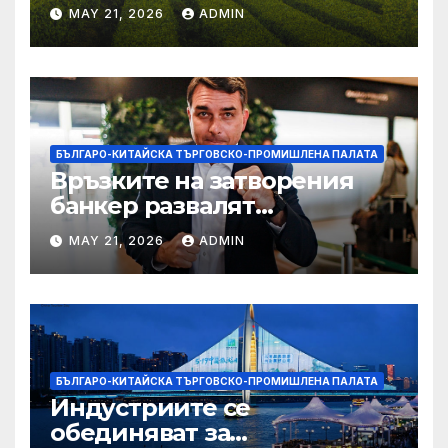
MAY 21, 2026
ADMIN
БЪЛГАРО-КИТАЙСКА ТЪРГОВСКО-ПРОМИШЛЕНА ПАЛАТА
Връзките на затворения
банкер развалят
надеждите на Флавио
MAY 21, 2026
ADMIN
Болсонаро за президент на
Бразилия
БЪЛГАРО-КИТАЙСКА ТЪРГОВСКО-ПРОМИШЛЕНА ПАЛАТА
Индустриите се
обединяват за