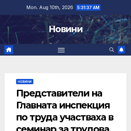
Skip
Mon. Aug 10th, 2026
5:31:38 AM
to
content
Новини
НОВИНИ
Представители на
Главната инспекция
по труда участваха в
семинар за трудова