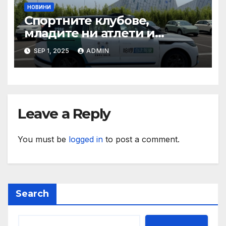
НОВИНИ
Спортните клубове,
младите ни атлети и
техните треньори имат
SEP 1, 2025
ADMIN
нужда от нашата подкрепа
и ние ще им я осигурим
Leave a Reply
You must be
logged in
to post a comment.
Search