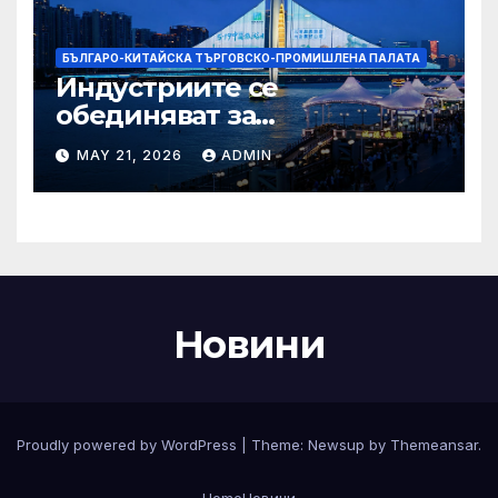
БЪЛГАРО-КИТАЙСКА ТЪРГОВСКО-ПРОМИШЛЕНА ПАЛАТА
Индустриите се
обединяват за
висококачествен растеж на
MAY 21, 2026
ADMIN
културния и
туристическия сектор
Новини
Proudly powered by WordPress
|
Theme:
Newsup
by
Themeansar
.
Home
Новини