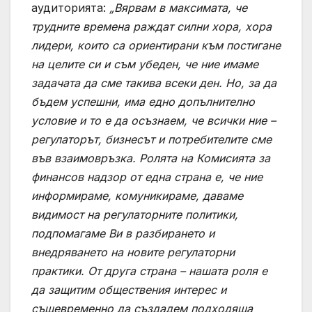
аудиторията:
„Вярвам в максимата, че
трудните времена раждат силни хора, хора
лидери, които са ориентирани към постигане
на целите си и съм убеден, че ние имаме
задачата да сме такива всеки ден. Но, за да
бъдем успешни, има едно допълнително
условие и то е да осъзнаем, че всички ние –
регулаторът, бизнесът и потребителите сме
във взаимовръзка. Ролята на Комисията за
финансов надзор от една страна е, че ние
информираме, комуникираме, даваме
видимост на регулаторните политики,
подпомагаме Ви в разбирането и
внедряването на новите регулаторни
практики. От друга страна – нашата роля е
да защитим обществения интерес и
същевременно да създадем подходяща