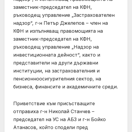
заместник-председател на КФН,
ръководещ управление „Застрахователен
надзор“, г-н Петър Джелепов – член на
КФН и изпълняващ правомощията на
заместник-председател на КФН,
ръководещ управление „Надзор на
инвестиционната дейност“, както и
представители на други държавни
институции, на застрахователния и
пенсионноосигурителния сектор, на
бизнеса, финансите и академичните среди.
Приветствие към присъстващите
отправиха г-н Николай Станчев –
председател на УС на АБЗ и г-н Бойко
Атанасов, който сподели пред