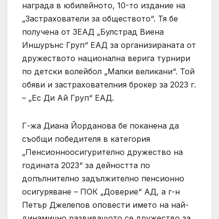
награда в юбилейното, 10-то издание на
„Застрахователи за обществото“. Тя бе
получена от ЗЕАД „Булстрад Виена
Иншурънс Груп“ ЕАД за организираната от
дружеството национална верига турнири
по детски волейбол „Малки великани“. Той
обяви и застрахователния брокер за 2023 г.
– „Ес Ди Ай Груп“ ЕАД.
Г-жа Диана Йорданова бе поканена да
съобщи победителя в категория
„Пенсионноосигурително дружество на
годината 2023“ за дейността по
допълнително задължително пенсионно
осигуряване – ПОК „Доверие“ АД, а г-н
Петър Джелепов оповести името на най-
динамично развиващото се дружество за