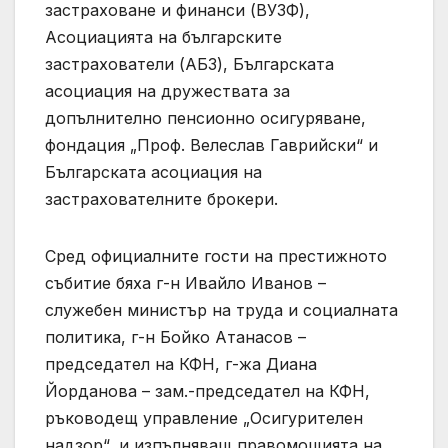
застраховане и финанси (ВУЗФ),
Асоциацията на българските
застрахователи (АБЗ), Българската
асоциация на дружествата за
допълнително пенсионно осигуряване,
фондация „Проф. Велеслав Гаврийски“ и
Българската асоциация на
застрахователните брокери.
Сред официалните гости на престижното
събитие бяха г-н Ивайло Иванов –
служебен министър на труда и социалната
политика, г-н Бойко Атанасов –
председател на КФН, г-жа Диана
Йорданова – зам.-председател на КФН,
ръководещ управление „Осигурителен
надзор“, и изпълняващ правомощията на