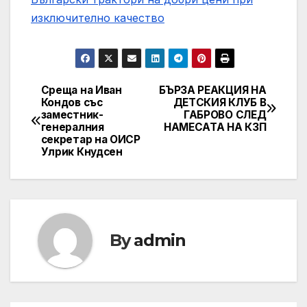
изключително качество
Среща на Иван
БЪРЗА РЕАКЦИЯ НА
Post
Кондов със
ДЕТСКИЯ КЛУБ В
заместник-
ГАБРОВО СЛЕД
navigation
генералния
НАМЕСАТА НА КЗП
секретар на ОИСР
Улрик Кнудсен
By
admin