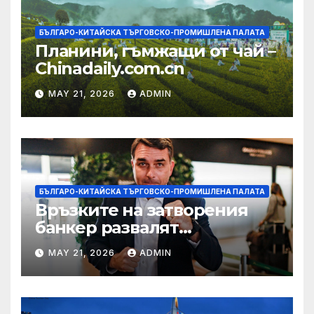
БЪЛГАРО-КИТАЙСКА ТЪРГОВСКО-ПРОМИШЛЕНА ПАЛАТА
Планини, гъмжащи от чай –
Chinadaily.com.cn
MAY 21, 2026
ADMIN
БЪЛГАРО-КИТАЙСКА ТЪРГОВСКО-ПРОМИШЛЕНА ПАЛАТА
Връзките на затворения
банкер развалят
надеждите на Флавио
MAY 21, 2026
ADMIN
Болсонаро за президент на
Бразилия