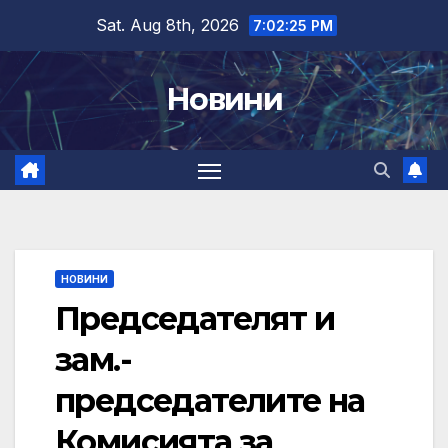
Skip
Sat. Aug 8th, 2026
7:02:27 PM
to
content
Новини
НОВИНИ
Председателят и
зам.-
председателите на
Комисията за