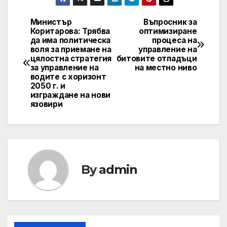
Министър
Въпросник за
Post
Коритарова: Трябва
оптимизиране
да има политическа
процеса на
navigation
воля за приемане на
управление на
цялостна стратегия
битовите отпадъци
за управление на
на местно ниво
водите с хоризонт
2050 г. и
изграждане на нови
язовири
By
admin