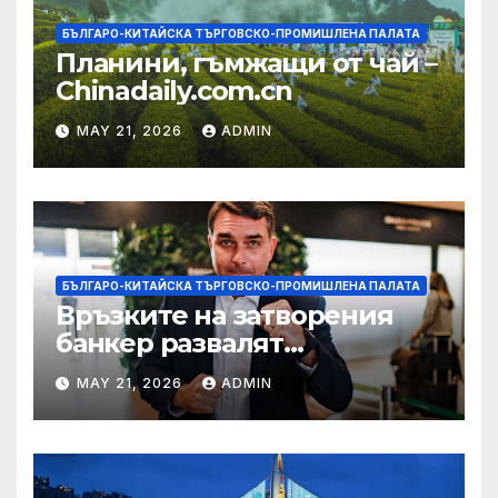
БЪЛГАРО-КИТАЙСКА ТЪРГОВСКО-ПРОМИШЛЕНА ПАЛАТА
Планини, гъмжащи от чай –
Chinadaily.com.cn
MAY 21, 2026
ADMIN
БЪЛГАРО-КИТАЙСКА ТЪРГОВСКО-ПРОМИШЛЕНА ПАЛАТА
Връзките на затворения
банкер развалят
надеждите на Флавио
MAY 21, 2026
ADMIN
Болсонаро за президент на
Бразилия