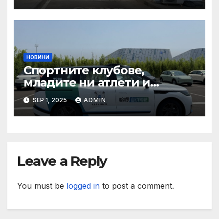
органи откриха нарушения
при пътувания
НОВИНИ
Спортните клубове,
младите ни атлети и
техните треньори имат
SEP 1, 2025
ADMIN
нужда от нашата подкрепа
и ние ще им я осигурим
Leave a Reply
You must be
logged in
to post a comment.