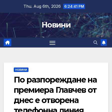
Skip
Thu. Aug 6th, 2026
6:24:42 PM
to
content
Новини
НОВИНИ
По разпореждане на
премиера Главчев от
днес е отворена
телефонна линия