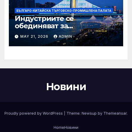
БЪЛГАРО-КИТАЙСКА ТЪРГОВСКО-ПРОМИШЛЕНА ПАЛАТА
Индустриите се
обединяват за
висококачествен растеж на
MAY 21, 2026
ADMIN
културния и
туристическия сектор
Новини
Proudly powered by WordPress
|
Theme:
Newsup
by
Themeansar
.
Home
Новини