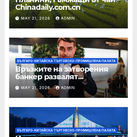
Chinadaily.com.cn
MAY 21, 2026
ADMIN
БЪЛГАРО-КИТАЙСКА ТЪРГОВСКО-ПРОМИШЛЕНА ПАЛАТА
Връзките на затворения
банкер развалят
надеждите на Флавио
MAY 21, 2026
ADMIN
Болсонаро за президент на
Бразилия
БЪЛГАРО-КИТАЙСКА ТЪРГОВСКО-ПРОМИШЛЕНА ПАЛАТА