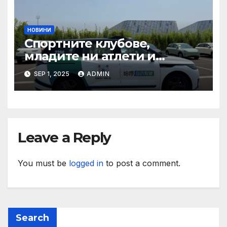
НОВИНИ
Спортните клубове,
младите ни атлети и
техните треньори имат
SEP 1, 2025
ADMIN
нужда от нашата подкрепа
и ние ще им я осигурим
Leave a Reply
You must be
logged in
to post a comment.
Search