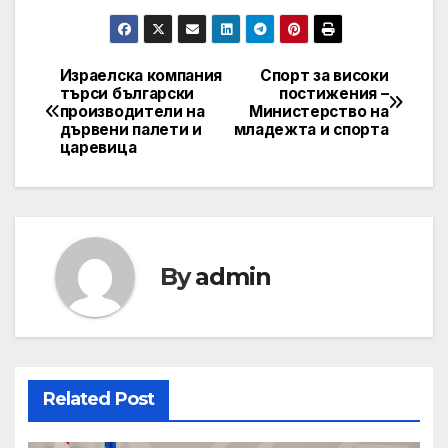
Израелска компания
Спорт за високи
Post
търси български
постижения –
производители на
Министерство на
navigation
дървени палети и
младежта и спорта
царевица
By
admin
Related Post