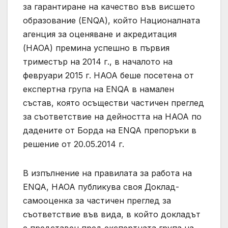
за гарантиране на качество във висшето
образование (ENQA), който Националната
агенция за оценяване и акредитация
(НАОА) премина успешно в първия
триместър на 2014 г., в началото на
февруари 2015 г. НАОА беше посетена от
експертна група на ENQA в намален
състав, която осъществи частичен преглед
за съответствие на дейността на НАОА по
дадените от Борда на ENQA препоръки в
решение от 20.05.2014 г.
В изпълнение на правилата за работа на
ENQA, НАОА публикува своя Доклад-
самооценка за частичен преглед за
съответствие във вида, в който докладът