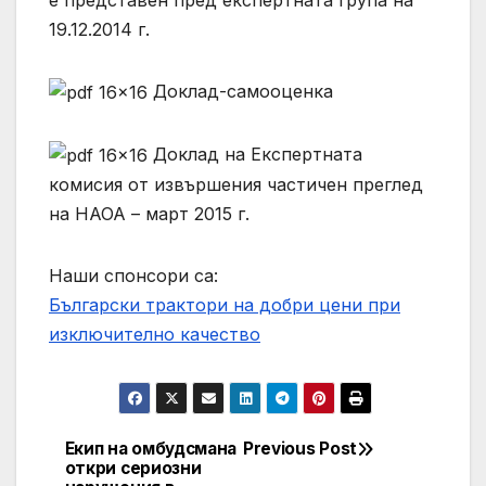
е представен пред експертната група на
19.12.2014 г.
Доклад-самооценка
Доклад на Експертната
комисия от извършения частичен преглед
на НАОА – март 2015 г.
Наши спонсори са:
Български трактори на добри цени при
изключително качество
Екип на омбудсмана
Previous Post
Post
откри сериозни