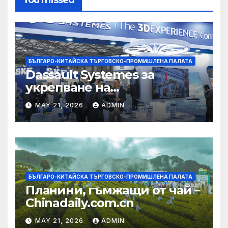
БЪЛГАРО-КИТАЙСКА ТЪРГОВСКО-ПРОМИШЛЕНА ПАЛАТА
Dassault Systemes за
укрепване на
изграждането на AI
MAY 21, 2026
ADMIN
екосистема в Китай
БЪЛГАРО-КИТАЙСКА ТЪРГОВСКО-ПРОМИШЛЕНА ПАЛАТА
Планини, гъмжащи от чай –
Chinadaily.com.cn
MAY 21, 2026
ADMIN