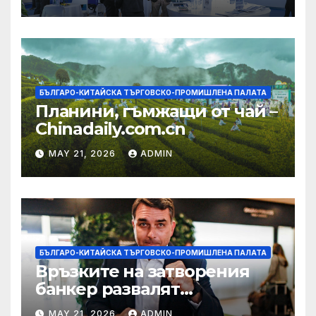
екосистема в Китай
БЪЛГАРО-КИТАЙСКА ТЪРГОВСКО-ПРОМИШЛЕНА ПАЛАТА
Планини, гъмжащи от чай –
Chinadaily.com.cn
MAY 21, 2026
ADMIN
БЪЛГАРО-КИТАЙСКА ТЪРГОВСКО-ПРОМИШЛЕНА ПАЛАТА
Връзките на затворения
банкер развалят
надеждите на Флавио
MAY 21, 2026
ADMIN