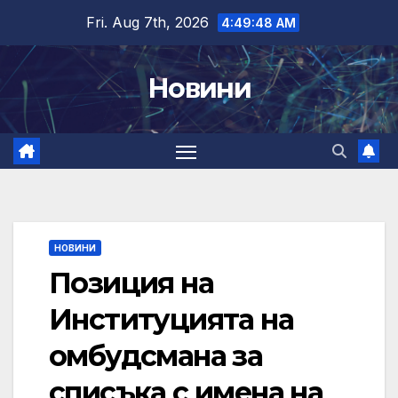
Skip
Fri. Aug 7th, 2026
4:49:49 AM
to
content
Новини
НОВИНИ
Позиция на
Институцията на
омбудсмана за
списъка с имена на