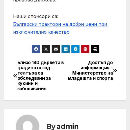
Наши спонсори са:
Български трактори на добри цени при
изключително качество
Близо 140 дървета в
Достъп до
Post
градината зад
информация –
театъра са
Министерство на
navigation
обследвани за
младежта и спорта
кухини и
заболявания
By
admin