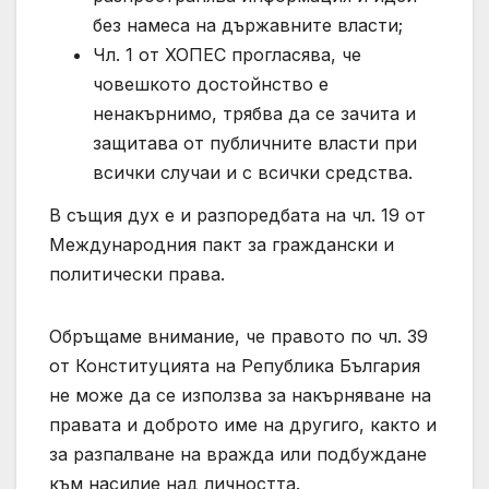
без намеса на държавните власти;
Чл. 1 от ХОПЕС прогласява, че
човешкото достойнство е
ненакърнимо, трябва да се зачита и
защитава от публичните власти при
всички случаи и с всички средства.
В същия дух е и разпоредбата на чл. 19 от
Международния пакт за граждански и
политически права.
Обръщаме внимание, че правото по чл. 39
от Конституцията на Република България
не може да се използва за накърняване на
правата и доброто име на другиго, както и
за разпалване на вражда или подбуждане
към насилие над личността.