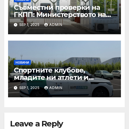
Съвместни проверки на
ГКПП: Министерството на
туризма и контролните
SEP 1, 2025
ADMIN
органи откриха нарушения
при пътувания
НОВИНИ
Спортните клубове,
младите ни атлети и
техните треньори имат
SEP 1, 2025
ADMIN
нужда от нашата подкрепа
и ние ще им я осигурим
Leave a Reply