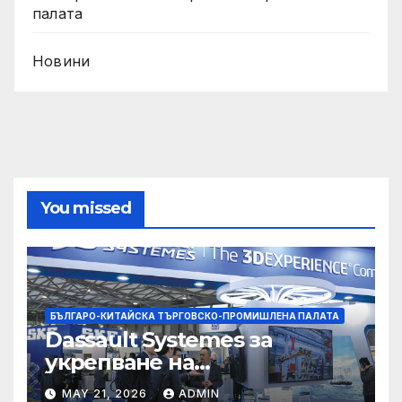
палата
Новини
You missed
БЪЛГАРО-КИТАЙСКА ТЪРГОВСКО-ПРОМИШЛЕНА ПАЛАТА
Dassault Systemes за
укрепване на
изграждането на AI
MAY 21, 2026
ADMIN