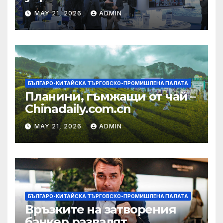
изграждането на AI
MAY 21, 2026
ADMIN
екосистема в Китай
БЪЛГАРО-КИТАЙСКА ТЪРГОВСКО-ПРОМИШЛЕНА ПАЛАТА
Планини, гъмжащи от чай –
Chinadaily.com.cn
MAY 21, 2026
ADMIN
БЪЛГАРО-КИТАЙСКА ТЪРГОВСКО-ПРОМИШЛЕНА ПАЛАТА
Връзките на затворения
банкер развалят