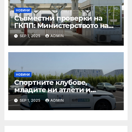
в Копенхаген
НОВИНИ
Съвместни проверки на
ГКПП: Министерството на
туризма и контролните
SEP 1, 2025
ADMIN
органи откриха нарушения
при пътувания
НОВИНИ
Спортните клубове,
младите ни атлети и
техните треньори имат
SEP 1, 2025
ADMIN
нужда от нашата подкрепа
и ние ще им я осигурим