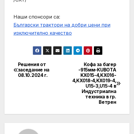
Наши спонсори са:
Български трактори на добри цени при
изключително качество
Решения от
Кофа за багер
Post
заседание на
-915мм-KUBOTA
08.10.2024 г.
KX015-4,KX016-
navigation
4,KX018-4,KX019-4,
U15-3,U15-4 в
Индустриална
техника в гр.
Ветрен