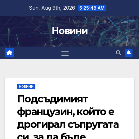
Skip
Sun. Aug 9th, 2026
5:25:49 AM
to
content
Новини
НОВИНИ
Подсъдимият
французин, който е
дрогирал съпругата
си, за да бъде