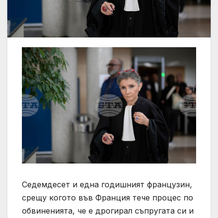
Седемдесет и една годишният французин,
срещу когото във Франция тече процес по
обвиненията, че е дрогирал съпругата си и