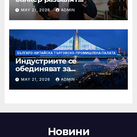
надеждите на Флавио
MAY 21, 2026
ADMIN
Болсонаро за президент на
Бразилия
БЪЛГАРО-КИТАЙСКА ТЪРГОВСКО-ПРОМИШЛЕНА ПАЛАТА
Индустриите се
обединяват за
висококачествен растеж на
MAY 21, 2026
ADMIN
културния и
туристическия сектор
Новини