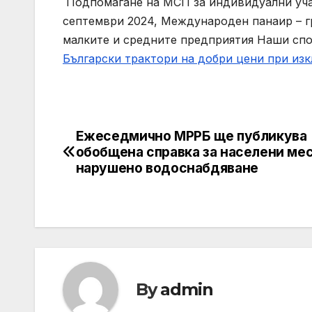
Подпомагане на МСП за индивидуални уча
септември 2024, Международен панаир – гр
малките и средните предприятия
Наши спо
Български трактори на добри цени при из
Ежеседмично МРРБ ще публикува
Post
обобщена справка за населени мес
navigation
нарушено водоснабдяване
By
admin