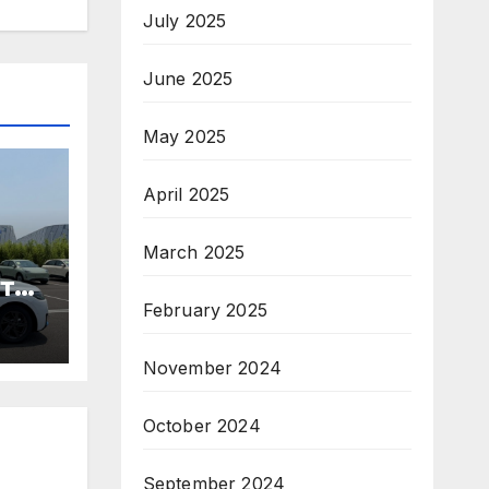
July 2025
June 2025
May 2025
April 2025
March 2025
те
February 2025
ори
November 2024
па
October 2024
September 2024