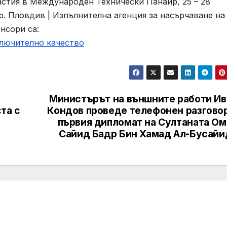
стия в Международен Технически Панаир, 25 – 28
. Пловдив | Изпълнителна агенция за насърчаване на
нсори са:
ключително качество
Министърът на външните работи Ив
та с
Кондов проведе телефонен разговор
първия дипломат на Султаната Ом
Сайид Бадр Бин Хамад Ал-Бусайи